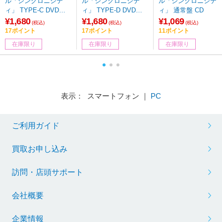
ル「シンクロニシテ
ル「シンクロニシテ
ル「シンクロニシテ
ィ」 TYPE-C DVD付
ィ」 TYPE-D DVD付
ィ」 通常盤 CD
CD
CD
¥1,680
¥1,680
¥1,069
(税込)
(税込)
(税込)
17ポイント
17ポイント
11ポイント
在庫限り
在庫限り
在庫限り
表示： スマートフォン ｜
PC
ご利用ガイド
買取お申し込み
訪問・店頭サポート
会社概要
企業情報