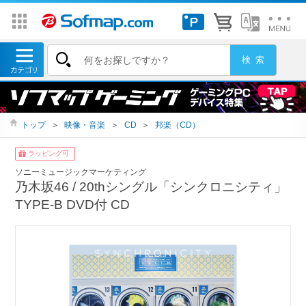
トップ
＞
映像・音楽
＞
CD
＞
邦楽（CD）
ラッピング可
ソニーミュージックマーケティング
乃木坂46 / 20thシングル「シンクロニシティ」
TYPE-B DVD付 CD