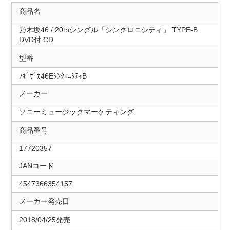
商品名
乃木坂46 / 20thシングル「シンクロニシティ」 TYPE-B
DVD付 CD
型番
ﾉｷﾞｻﾞｶ46EｼﾝｸﾛﾆｼﾃｨB
メーカー
ソニーミュージックマーケティング
商品番号
17720357
JANコード
4547366354157
メーカー発売日
2018/04/25発売