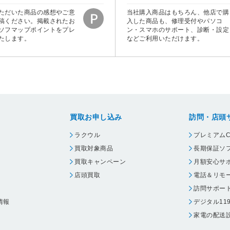
ただいた商品の感想やご意
当社購入商品はもちろん、他店で購
稿ください。掲載されたお
入した商品も、修理受付やパソコ
ソフマップポイントをプレ
ン・スマホのサポート、診断・設定
たします。
などご利用いただけます。
買取お申し込み
訪問・店頭
ラクウル
プレミアムC
買取対象商品
長期保証ソ
買取キャンペーン
月額安心サ
店頭買取
電話＆リモ
訪問サポー
情報
デジタル11
家電の配送