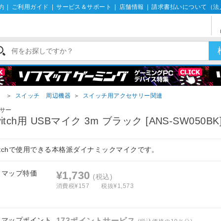
約
|
ご利用ガイド
|
サービス＆サポート
|
店舗情報
|
請求書払いについて（法
）
＞
スイッチ 周辺機器
＞
スイッチ用アクセサリー関連
サー
witch用 USBマイク 3m ブラック [ANS-SW050BK
itchで使用できる本格派ダイナミックマイクです。
フマップ特価
¥1,730
(税込)
消費税¥157
税抜¥1,573
フマップポイント
173ポイントサービス