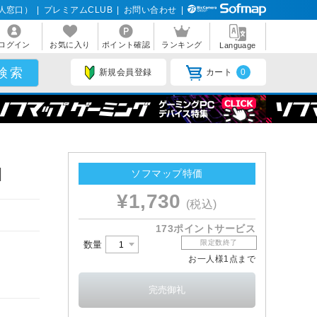
人窓口）
|
プレミアムCLUB
|
お問い合わせ
|
ログイン
お気に入り
ポイント確認
ランキング
Language
新規会員登録
カート
0
]
ソフマップ特価
¥1,730
(税込)
173ポイントサービス
限定数終了
数量
お一人様1点まで