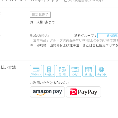
(税込価格の10％分)
庫
限定数終了
お一人様1点まで
料
¥550
送料グループ：
(税込)
通常商品
「通常商品」グループの商品を¥3,300以上のお買い物で無
※一部離島・山間部および北海道、または当社指定エリア
支払い方法
ご利用いただけるPay払い