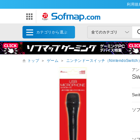
利用規
カテゴリから選ぶ
トップ
＞
ゲーム
＞
ニンテンドースイッチ（NintendoSwitch
アン
S
Sw
ソ
ソ