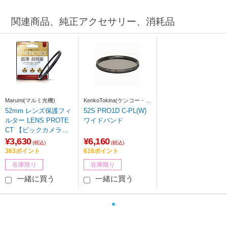
関連商品、純正アクセサリー、消耗品
Marumi(マルミ光機)
KenkoTokina(ケンコー・ト
キナー)
52mm レンズ保護フィ
52S PRO1D C-PL(W)
ルター LENS PROTE
ワイドバンド
CT 【ビックカメラグ
ループオリジナル】
¥3,630
¥6,160
(税込)
(税込)
363ポイント
616ポイント
在庫限り
在庫限り
一緒に買う
一緒に買う