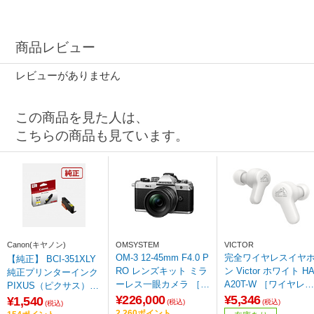
商品レビュー
レビューがありません
この商品を見た人は、
こちらの商品も見ています。
Canon(キヤノン)
OMSYSTEM
VICTOR
OM-3 12-45mm F4.0 P
完全ワイヤレスイヤ
【純正】 BCI-351XLY
RO レンズキット ミラ
ン Victor ホワイト HA
純正プリンターインク
ーレス一眼カメラ ［ズ
A20T-W ［ワイヤレス
PIXUS（ピクサス）
ームレンズ］
(左右分離) /Bluetooth
¥226,000
¥5,346
イエロー（大容量）
¥1,540
(税込)
(税込)
(税込)
対応］
2,260ポイント