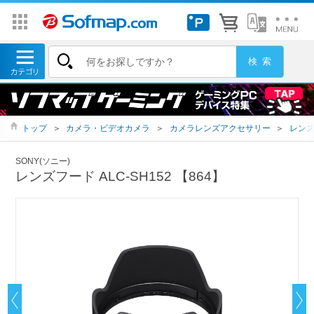
トップ
＞
カメラ・ビデオカメラ
＞
カメラレンズアクセサリー
＞
レン
SONY(ソニー)
レンズフード ALC-SH152 【864】