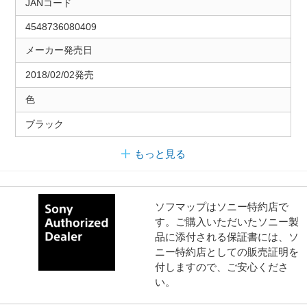
JANコード
4548736080409
メーカー発売日
2018/02/02発売
色
ブラック
もっと見る
ソフマップはソニー特約店で
す。ご購入いただいたソニー製
品に添付される保証書には、ソ
ニー特約店としての販売証明を
付しますので、ご安心くださ
い。