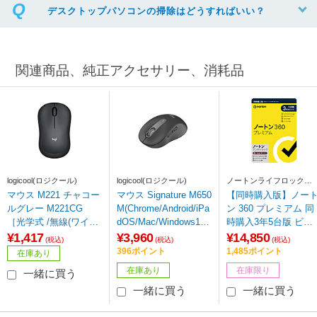
デスクトップパソコンの掃除はどうすればいい？
関連商品、純正アクセサリー、消耗品
logicool(ロジクール)
logicool(ロジクール)
ノートンライフロック
Norton Lifelock
マウス M221 チャコー
マウス Signature M650
【同時購入版】ノー
ルグレー M221CG
M(Chrome/Android/iPa
ン 360 プレミアム 同
［光学式 /無線(ワイヤ
dOS/Mac/Windows11
時購入3年5台版 ビッ
レス) /3ボタン /USB］
対応) グラファイト M6
クカメラグループ専
¥1,417
¥3,960
¥14,850
(税込)
(税込)
(税込)
50MGR ［光学式 /無線
［Win・Mac・Androi
396ポイント
1,485ポイント
在庫あり
(ワイヤレス) /5ボタン
d・iOS用］
在庫あり
在庫限り
一緒に買う
/Bluetooth・USB］
一緒に買う
一緒に買う