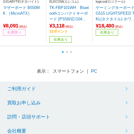
GIGABYTE(ギガバイト)
ELECOM(エレコム)
logicool(ロジクール)
マザーボード B550M
TK-FBP101WH Bluet
ゲーミングキーボー
K ［MicroATX］
oothコンパクトキーボ
G515 LIGHTSPEED 
ード [PS5対応/104キ
KL(タクタイル) ホワ
ー/パンタグラフ式/ホ
ト G515-WL-TCWH
¥8,091
¥3,118
¥18,480
(税込)
(税込)
(税込)
ワイト]
［有線・ワイヤレス /
32ポイント
在庫限り
在庫あり
luetooth・USB］ 【8
在庫あり
4】
表示： スマートフォン ｜
PC
ご利用ガイド
買取お申し込み
訪問・店頭サポート
会社概要