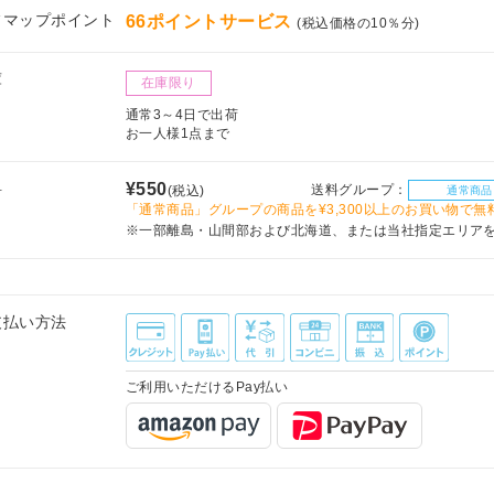
フマップポイント
66ポイントサービス
(税込価格の10％分)
庫
在庫限り
通常3～4日で出荷
お一人様1点まで
料
¥550
送料グループ：
(税込)
通常商品
「通常商品」グループの商品を¥3,300以上のお買い物で無
※一部離島・山間部および北海道、または当社指定エリア
支払い方法
ご利用いただけるPay払い