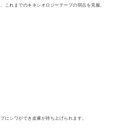
た、これまでのキネシオロジーテープの弱点を克服。
。
ープにシワができ皮膚が持ち上げられます。