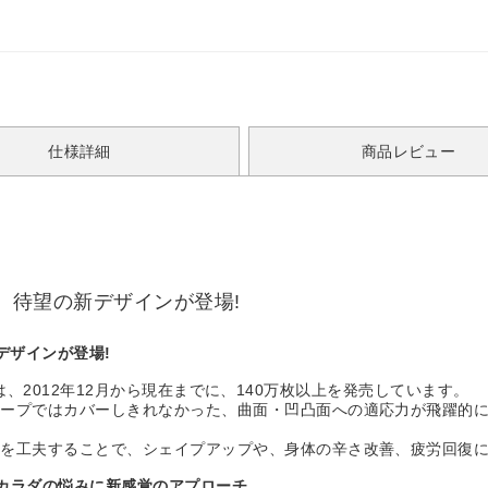
仕様詳細
商品レビュー
peに、待望の新デザインが登場!
新デザインが登場!
ープ）は、2012年12月から現在までに、140万枚以上を発売しています。
テープではカバーしきれなかった、曲面・凹凸面への適応力が飛躍的
方を工夫することで、シェイプアップや、身体の辛さ改善、疲労回復
、カラダの悩みに新感覚のアプローチ