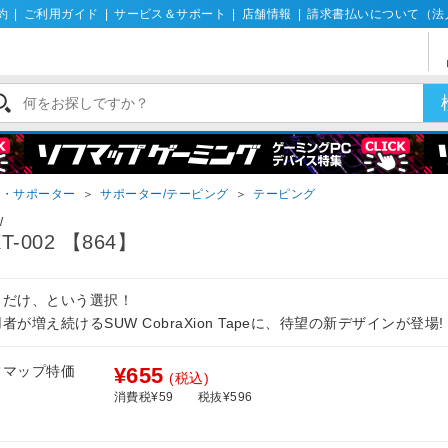
約
|
ご利用ガイド
|
サービス＆サポート
|
店舗情報
|
請求書払いについて（法
ー・サポーター
＞
サポーター/テーピング
＞
テーピング
W
T-002 【864】
るだけ、という選択！
者が増え続けるSUW CobraXion Tapeに、待望の新デザインが登場!
フマップ特価
¥655
(税込)
消費税¥59
税抜¥596