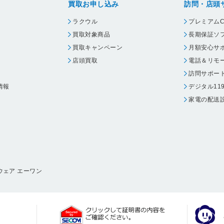
買取お申し込み
訪問・店頭
ラクウル
プレミアムC
買取対象商品
長期保証ソ
買取キャンペーン
月額安心サ
店頭買取
電話＆リモ
訪問サポー
情報
デジタル11
家電の配送
ウェア エーワン