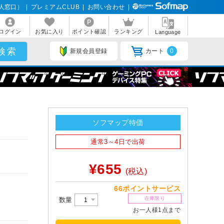
人窓口）
|
プレミアムCLUB
|
お問い合わせ
|
ログイン
お気に入り
ポイント確認
ランキング
Language
新規会員登録
カート
0
ソフマップ特価
通常3～4日で出荷
¥655
(税込)
66ポイントサービス
在庫限り
数量
お一人様1点まで