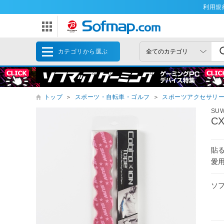
利用規
カテゴリから選ぶ
トップ
＞
スポーツ・自転車・ゴルフ
＞
スポーツアクセサリ
SU
CX
貼
愛用
ソ