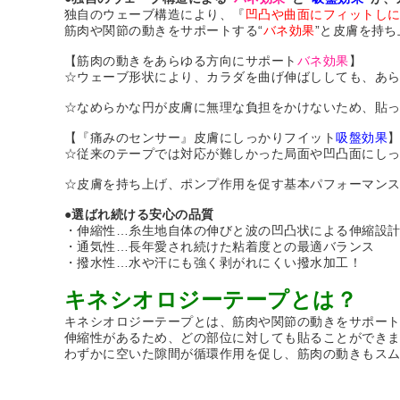
独自のウェーブ構造により、『
凹凸や曲面にフィットし
筋肉や関節の動きをサポートする“
バネ効果
”と皮膚を持ち
【筋肉の動きをあらゆる方向にサポート
バネ効果
】
☆ウェーブ形状により、カラダを曲げ伸ばししても、あ
☆なめらかな円が皮膚に無理な負担をかけないため、貼
【『痛みのセンサー』皮膚にしっかりフイット
吸盤効果
☆従来のテープでは対応が難しかった局面や凹凸面にしっ
☆皮膚を持ち上げ、ポンプ作用を促す基本パフォーマン
●選ばれ続ける安心の品質
・伸縮性…糸生地自体の伸びと波の凹凸状による伸縮設
・通気性…長年愛され続けた粘着度との最適バランス
・撥水性…水や汗にも強く剥がれにくい撥水加工！
キネシオロジーテープとは？
キネシオロジーテープとは、筋肉や関節の動きをサポー
伸縮性があるため、どの部位に対しても貼ることができ
わずかに空いた隙間が循環作用を促し、筋肉の動きもス