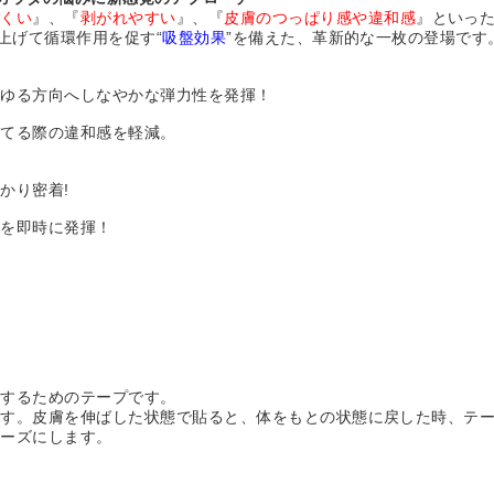
にくい
』、『
剥がれやすい
』、『
皮膚のつっぱり感や違和感
』といっ
上げて循環作用を促す“
吸盤効果
”を備えた、革新的な一枚の登場です
らゆる方向へしなやかな弾力性を発揮！
ってる際の違和感を軽減。
】
かり密着!
スを即時に発揮！
計
トするためのテープです。
ます。皮膚を伸ばした状態で貼ると、体をもとの状態に戻した時、テ
ムーズにします。