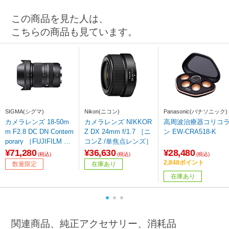
この商品を見た人は、
こちらの商品も見ています。
SIGMA(シグマ)
Nikon(ニコン)
Panasonic(パナソニック)
カメラレンズ 18-50m
カメラレンズ NIKKOR
高周波治療器コリコ
m F2.8 DC DN Contem
Z DX 24mm f/1.7 ［ニ
ン EW-CRA518-K
porary ［FUJIFILM X /
コンZ /単焦点レンズ］
ズームレンズ］
¥71,280
¥36,630
¥28,480
(税込)
(税込)
(税込)
2,848ポイント
数量限定
在庫あり
在庫あり
関連商品、純正アクセサリー、消耗品