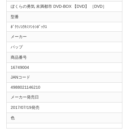
ぼくらの勇気 未満都市 DVD-BOX 【DVD】 ［DVD］
型番
ﾎﾞｸﾗﾉﾕｳｷﾐﾏﾝﾄｼﾎﾞｯｸｽ
メーカー
バップ
商品番号
16749004
JANコード
4988021146210
メーカー発売日
2017/07/19発売
色