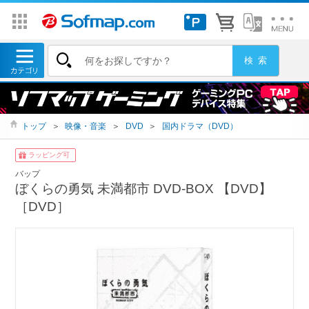
トップ
＞
映像・音楽
＞
DVD
＞
国内ドラマ（DVD）
ラッピング可
バップ
ぼくらの勇気 未満都市 DVD-BOX 【DVD】
［DVD］