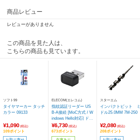
商品レビュー
レビューがありません
この商品を見た人は、
こちらの商品も見ています。
ソフト99
ELECOM(エレコム)
スターエム
タイヤマーカー タッチ
指紋認証リーダー US
インパクトビット 
カラー 09133
B-A接続 [MoC方式 / W
ドル25.0MM 7M-250
indows Hello対応] ドン
グルタイプ (Windows1
¥1,090
¥6,730
¥2,080
(税込)
(税込)
(税込)
1対応) ブラック CR-FI
109ポイント
673ポイント
208ポイント
01UBK
お取り寄せ
在庫あり
お取り寄せ