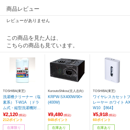
商品レビュー
レビューがありません
この商品を見た人は、
こちらの商品も見ています。
TOSHIBA(東芝)
KuroutoShikou(玄人志向)
TOSHIBA(東芝)
洗濯槽クリーナー（塩
KRPW-SX400W/90+
ワイヤレスカセット
素系） T-W1A ［ドラ
(400W)
レーヤー ホワイト AX-
ム式・縦型洗濯機対応
W10 【864】
/塩素系］
¥2,120
¥9,480
¥5,918
(税込)
(税込)
(税込)
212ポイント
948ポイント
60ポイント
在庫限り
在庫あり
在庫あり