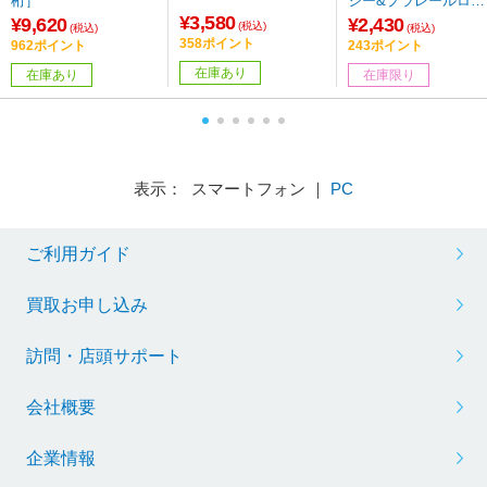
桁］
シー&プラレールロッ
¥3,580
キー
¥9,620
¥2,430
(税込)
(税込)
(税込)
358ポイント
962ポイント
243ポイント
在庫あり
在庫あり
在庫限り
表示： スマートフォン ｜
PC
ご利用ガイド
買取お申し込み
訪問・店頭サポート
会社概要
企業情報