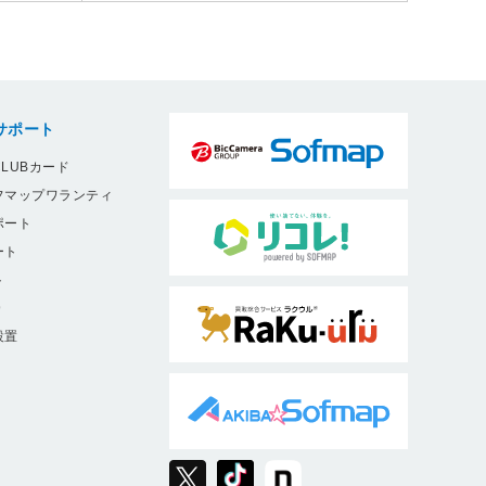
サポート
LUBカード
フマップワランティ
ポート
ート
ト
9
設置