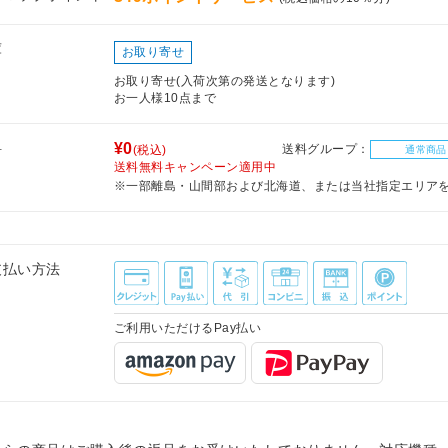
庫
お取り寄せ
お取り寄せ(入荷次第の発送となります)
お一人様10点まで
料
¥0
送料グループ：
(税込)
通常商品
送料無料キャンペーン適用中
※一部離島・山間部および北海道、または当社指定エリア
支払い方法
ご利用いただけるPay払い