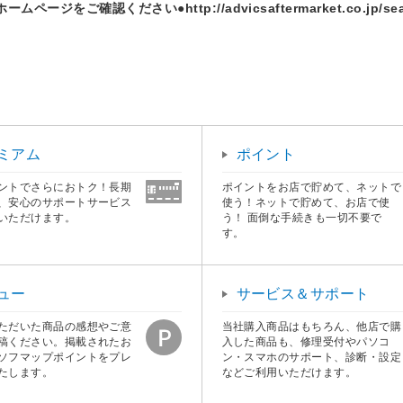
ください●http://advicsaftermarket.co.jp/search/
ミアム
ポイント
ントでさらにおトク！長期
ポイントをお店で貯めて、ネットで
、安心のサポートサービス
使う！ネットで貯めて、お店で使
いただけます。
う！ 面倒な手続きも一切不要で
す。
ュー
サービス＆サポート
ただいた商品の感想やご意
当社購入商品はもちろん、他店で購
稿ください。掲載されたお
入した商品も、修理受付やパソコ
ソフマップポイントをプレ
ン・スマホのサポート、診断・設定
たします。
などご利用いただけます。