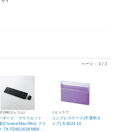
、サイ
ページ：
1
/
2
ECOM(エレコム)
リヒトラブ
ーボード・マウスセット
コングレスケース(不透明タ
(Chrome/Mac/Win) ブラ
イプ) A-6024-10
 TK-FDM116SKMBK