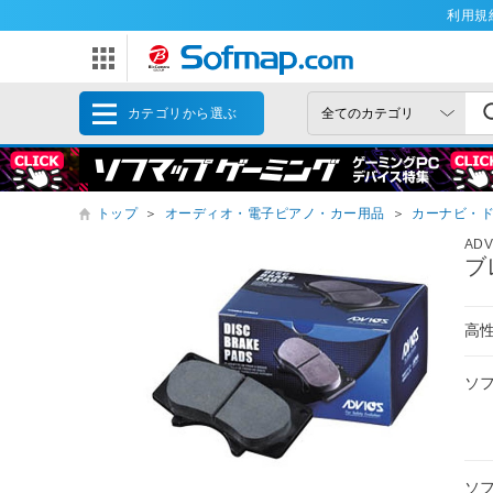
利用規
カテゴリから選ぶ
トップ
＞
オーディオ・電子ピアノ・カー用品
＞
カーナビ・
ADV
ブ
高
ソ
ソ