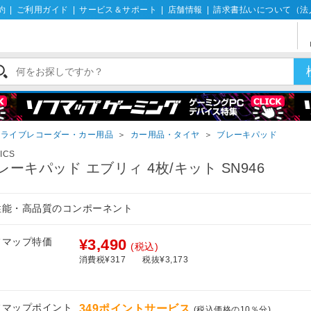
約
|
ご利用ガイド
|
サービス＆サポート
|
店舗情報
|
請求書払いについて（法
ドライブレコーダー・カー用品
＞
カー用品・タイヤ
＞
ブレーキパッド
ICS
レーキパッド エブリィ 4枚/キット SN946
性能・高品質のコンポーネント
フマップ特価
¥3,490
(税込)
消費税¥317
税抜¥3,173
フマップポイント
349ポイントサービス
(税込価格の10％分)