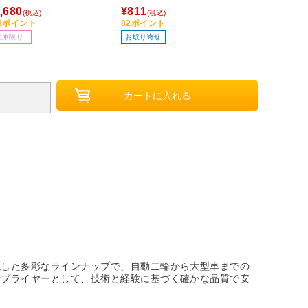
ワイヤレス /USB］
,680
¥811
(税込)
(税込)
68ポイント
82ポイント
在庫限り
お取り寄せ
現した多彩なラインナップで、自動二輪から大型車までの
サプライヤーとして、技術と経験に基づく確かな品質で安