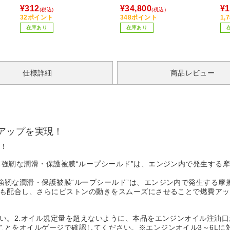
シリーズ(フットレスト付き)
Bl
¥312
¥34,800
¥1
(税込)
(税込)
グレー
32ポイント
348ポイント
1,
在庫あり
在庫あり
仕様詳細
商品レビュー
アップを実現！
現！
る強靭な潤滑・保護被膜“ループシールド”は、エンジン内で発生する
強靭な潤滑・保護被膜“ループシールド”は、エンジン内で発生する摩
分も配合し、さらにピストンの動きをスムーズにさせることで燃費ア
い。2.オイル規定量を超えないように、本品をエンジンオイル注油口
とをオイルゲージで確認してください。※エンジンオイル3～6Lに対