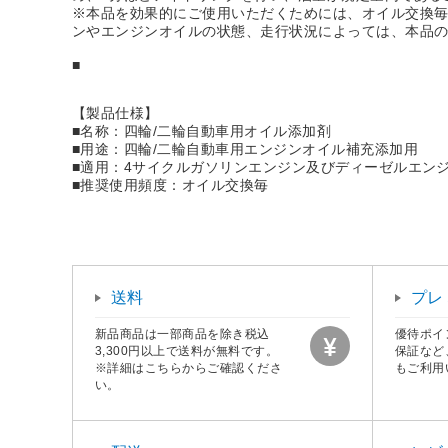
※本品を効果的にご使用いただくためには、オイル交換
ンやエンジンオイルの状態、走行状況によっては、本品
■
【製品仕様】
■名称：四輪/二輪自動車用オイル添加剤
■用途：四輪/二輪自動車用エンジンオイル補充添加用
■適用：4サイクルガソリンエンジン及びディーゼルエン
■推奨使用頻度：オイル交換毎
送料
プレ
新品商品は一部商品を除き税込
優待ポイ
3,300円以上で送料が無料です。
保証など
※詳細はこちらからご確認くださ
もご利用
い。