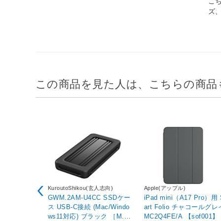
こ
ズ
この商品を見た人は、こちらの商品
KuroutoShikou(玄人志向)
Apple(アップル)
GWM.2AM-U4CC SSDケー
iPad mini（A17 Pro）用
ス USB-C接続 (Mac/Windo
art Folio チャコールグレイ
ws11対応) ブラック ［M.2
MC2Q4FE/A 【sof001】