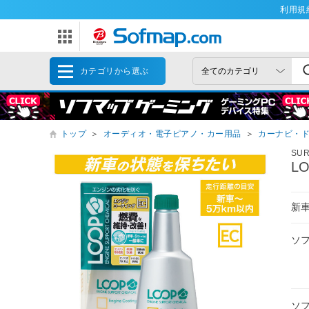
利用規
カテゴリから選ぶ
トップ
＞
オーディオ・電子ピアノ・カー用品
＞
カーナビ・
SU
L
新
ソ
ソ