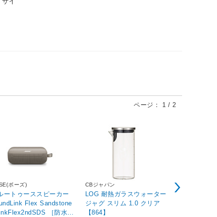
、サイ
ページ：
1
/
2
SE(ボーズ)
CBジャパン
HITACHI(日立
ルートゥーススピーカー
LOG 耐熱ガラスウォーター
スチームオー
undLink Flex Sandstone
ジャグ スリム 1.0 クリア
ルシーシェフ
inkFlex2ndSDS ［防水 /
【864】
ック MRO-W