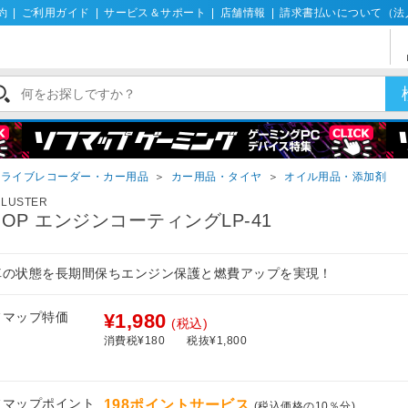
約
|
ご利用ガイド
|
サービス＆サポート
|
店舗情報
|
請求書払いについて（法
ドライブレコーダー・カー用品
＞
カー用品・タイヤ
＞
オイル用品・添加剤
RLUSTER
OOP エンジンコーティングLP-41
車の状態を長期間保ちエンジン保護と燃費アップを実現！
フマップ特価
¥1,980
(税込)
消費税¥180
税抜¥1,800
フマップポイント
198ポイントサービス
(税込価格の10％分)