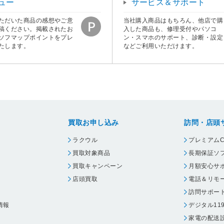
ュー
サービス＆サポート
ただいた商品の感想やご意
当社購入商品はもちろん、他店で購
稿ください。掲載されたお
入した商品も、修理受付やパソコ
ソフマップポイントをプレ
ン・スマホのサポート、診断・設定
たします。
などご利用いただけます。
買取お申し込み
訪問・店頭
ラクウル
プレミアムC
買取対象商品
長期保証ソ
買取キャンペーン
月額安心サ
店頭買取
電話＆リモ
訪問サポー
情報
デジタル11
家電の配送