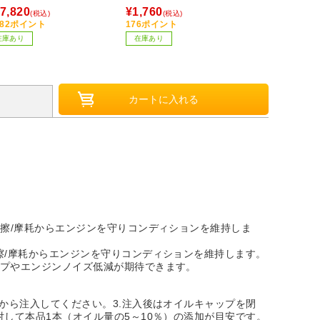
uetooth対応］
7,820
¥1,760
¥55,242
(税込)
(税込)
(税
782ポイント
176ポイント
在庫限り
在庫あり
在庫あり
摩擦/摩耗からエンジンを守りコンディションを維持しま
擦/摩耗からエンジンを守りコンディションを維持します。
ップやエンジンノイズ低減が期待できます。
から注入してください。3.注入後はオイルキャップを閉
して本品1本（オイル量の5～10％）の添加が目安です。