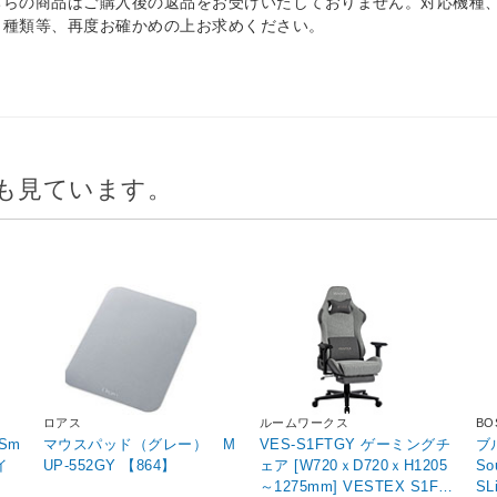
ちらの商品はご購入後の返品をお受けいたしておりません。対応機種
、種類等、再度お確かめの上お求めください。
も見ています。
ロアス
ルームワークス
BO
 Sm
マウスパッド（グレー） M
VES-S1FTGY ゲーミングチ
ブ
UP-552GY 【864】
ェア [W720ｘD720ｘH1205
So
～1275mm] VESTEX S1FT
SL