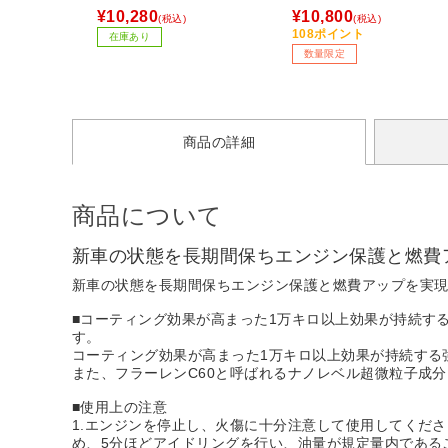
対応 /NVMe /1台］
¥10,280
¥10,800
(税込)
(税込)
108ポイント
在庫あり
数量限定
商品の詳細
商品について
新車の状態を長期間保ちエンジン保護と燃費
新車の状態を長期間保ちエンジン保護と燃費アップを実
■コーティング効果が高まった1万キロ以上効果が持続す
す。
コーティング効果が高まった1万キロ以上効果が持続する
また、フラーレンC60と呼ばれるナノレベル超微粒子成
■使用上の注意
1.エンジンを停止し、火傷に十分注意して使用してくださ
め、5分ほどアイドリングを行い、油量が規定量内であるこ