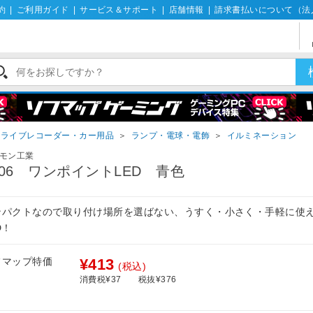
約
|
ご利用ガイド
|
サービス＆サポート
|
店舗情報
|
請求書払いについて（法
ドライブレコーダー・カー用品
＞
ランプ・電球・電飾
＞
イルミネーション
モン工業
806 ワンポイントLED 青色
ンパクトなので取り付け場所を選ばない、うすく・小さく・手軽に使
D！
フマップ特価
¥413
(税込)
消費税¥37
税抜¥376