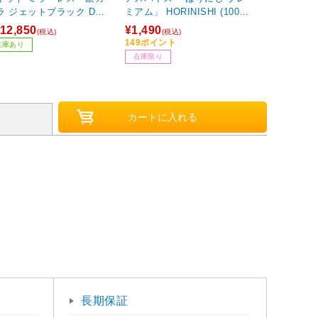
ック DC-
ミアム」 HORINISHI (100g
9N-K ［ズームレンズ］
瓶詰)
12,850
¥1,490
¥1,280
(税込)
(税込)
(税込
149ポイント
128ポイント
在庫あり
在庫限り
在庫限り
長期保証