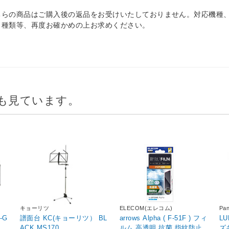
ちらの商品はご購入後の返品をお受けいたしておりません。対応機種
、種類等、再度お確かめの上お求めください。
も見ています。
キョーリツ
ELECOM(エレコム)
Pa
-G
譜面台 KC(キョーリツ） BL
arrows Alpha ( F-51F ) フィ
L
ACK MS170
ルム 高透明 抗菌 指紋防止
ズ