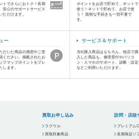
ントでさらにおトク！長期
ポイントをお店で貯めて、ネットで
、安心のサポートサービス
使う！ネットで貯めて、お店で使
いただけます。
う！ 面倒な手続きも一切不要で
す。
ュー
サービス＆サポート
ただいた商品の感想やご意
当社購入商品はもちろん、他店で購
稿ください。掲載されたお
入した商品も、修理受付やパソコ
ソフマップポイントをプレ
ン・スマホのサポート、診断・設定
たします。
などご利用いただけます。
買取お申し込み
訪問・店頭
ラクウル
プレミアムC
買取対象商品
長期保証ソ