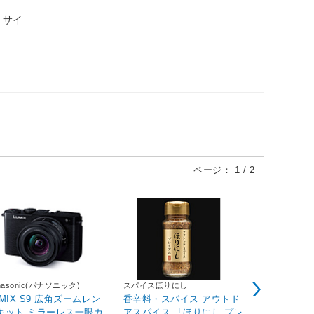
、サイ
ページ：
1
/
2
nasonic(パナソニック)
スパイスほりにし
パール金属
UMIX S9 広角ズームレン
香辛料・スパイス アウトド
スキット ト
キット ミラーレス一眼カ
アスパイス 「ほりにし プレ
ホワイト HB-