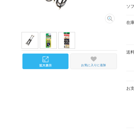
ソ
在
送
お気に入りに追加
お