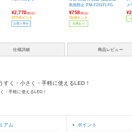
気泡防止 PM-F251FLFG
メラ ジェットブラ
S
¥2,770
¥758
¥2
(税込)
(税込)
277ポイント
76ポイント
お取り寄せ
在庫あり
仕様詳細
商品レビュー
うすく・小さく・手軽に使えるLED！
く・手軽に使えるLED！
ミアム
ポイント