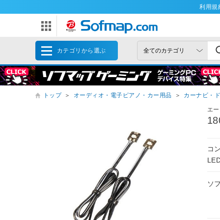
利用規
カテゴリから選ぶ
トップ
＞
オーディオ・電子ピアノ・カー用品
＞
カーナビ・
エー
1
コ
LE
ソ