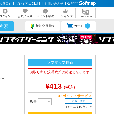
人窓口）
|
プレミアムCLUB
|
お問い合わせ
|
ログイン
お気に入り
ポイント確認
ランキング
Language
新規会員登録
カート
0
ソフマップ特価
お取り寄せ(入荷次第の発送となります)
える
¥413
(税込)
42ポイントサービス
お取り寄せ
数量
お一人様10点まで