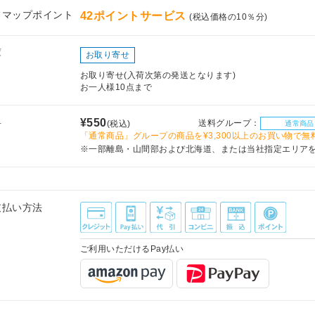
フマップポイント
42ポイントサービス
(税込価格の10％分)
庫
お取り寄せ
お取り寄せ(入荷次第の発送となります)
お一人様10点まで
料
¥550
送料グループ：
(税込)
通常商品
「通常商品」グループの商品を¥3,300以上のお買い物で無
※一部離島・山間部および北海道、または当社指定エリア
支払い方法
ご利用いただけるPay払い