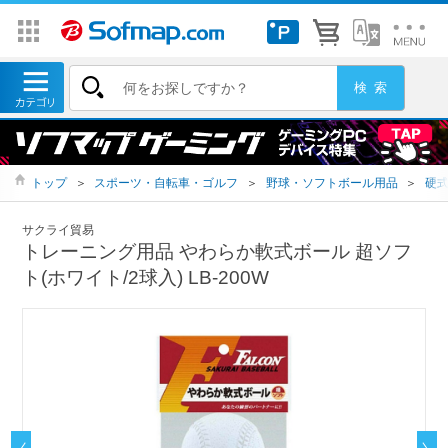
トップ
＞
スポーツ・自転車・ゴルフ
＞
野球・ソフトボール用品
＞
硬
サクライ貿易
トレーニング用品 やわらか軟式ボール 超ソフ
ト(ホワイト/2球入) LB-200W