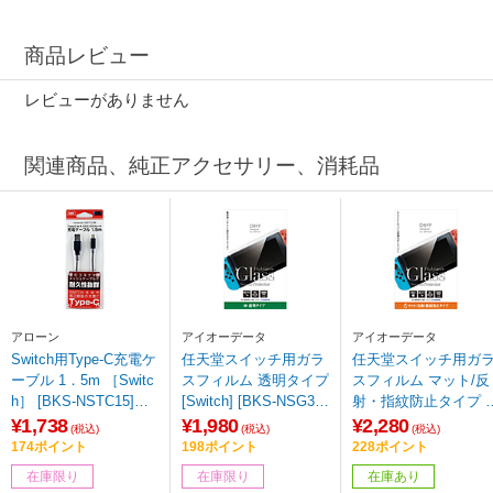
商品レビュー
レビューがありません
関連商品、純正アクセサリー、消耗品
アローン
アイオーデータ
アイオーデータ
Switch用Type-C充電ケ
任天堂スイッチ用ガラ
任天堂スイッチ用ガ
ーブル 1．5m ［Switc
スフィルム 透明タイプ
スフィルム マット/反
h］ [BKS-NSTC15]
[Switch] [BKS-NSG3F]
射・指紋防止タイプ [
【ビックカメラグルー
【ビックカメラグルー
witch] [BKS-NSM3F]
¥1,738
¥1,980
¥2,280
(税込)
(税込)
(税込)
プオリジナル】【86
プオリジナル】
【ビックカメラグル
174ポイント
198ポイント
228ポイント
4】
プオリジナル】
在庫限り
在庫限り
在庫あり