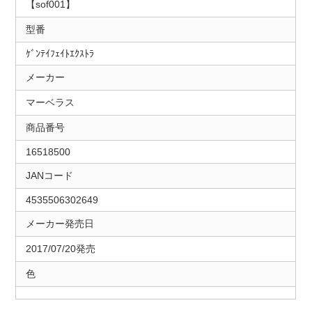
【sof001】
型番
ｹﾞﾝﾃｲﾌｪｲﾄｴｸｽﾄﾗ
メーカー
マーベラス
商品番号
16518500
JANコード
4535506302649
メーカー発売日
2017/07/20発売
色