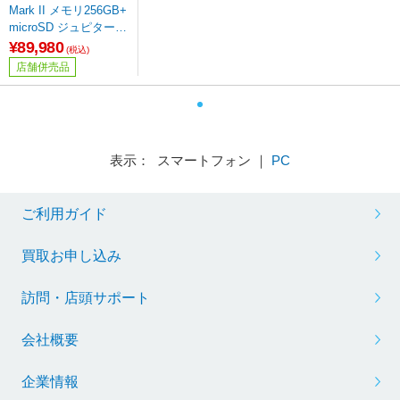
Mark II メモリ256GB+
microSD ジュピターゴ
ールド P2MK2-256G-J
¥89,980
(税込)
G
店舗併売品
表示： スマートフォン ｜
PC
ご利用ガイド
買取お申し込み
訪問・店頭サポート
会社概要
企業情報