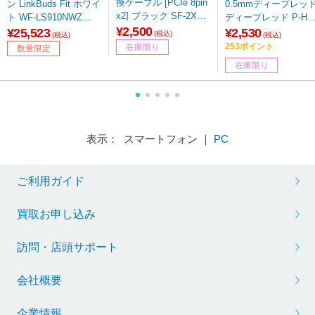
換ケーブル [PCIe 8pin
ン LinkBuds Fit ホワイ
0.5mmディープレッ
x2] ブラック SF-2X8P
ト WF-LS910NWZ
ディープレッド P-HP
IN-16PIN
¥2,500
［ワイヤレス(左右分
S2SK-DR5
¥25,523
¥2,530
(税込)
(税込)
(税込)
離) /ノイズキャンセリ
253ポイント
在庫限り
数量限定
ング対応 /Bluetooth対
在庫限り
応］ 【sof001】
表示： スマートフォン ｜
PC
ご利用ガイド
買取お申し込み
訪問・店頭サポート
会社概要
企業情報