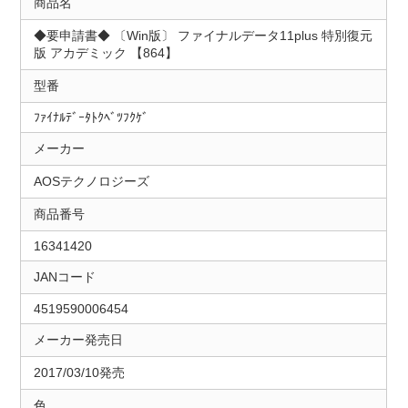
商品名
◆要申請書◆ 〔Win版〕 ファイナルデータ11plus 特別復元
版 アカデミック 【864】
型番
ﾌｧｲﾅﾙﾃﾞｰﾀﾄｸﾍﾞﾂﾌｸｹﾞ
メーカー
AOSテクノロジーズ
商品番号
16341420
JANコード
4519590006454
メーカー発売日
2017/03/10発売
色