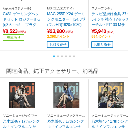
logicool(ロジクール)
MSI(エムエスアイ)
スタープラチナ
G431 ゲーミングヘッ
MAG 255F X24 ゲーミ
テレビ壁掛け金具 37-
ドセット ロジクールG
ングモニター ［24.5型
5インチ対応 TVセッ
[φ3.5mmミニプラグ＋
/フルHD(1920×1080) /
ーチルトFT100 Mサ
USB /両耳 /ヘッドバン
ワイド /240Hz］
ズ ブラック
¥8,523
¥23,980
¥5,940
(税込)
(税込)
(税込)
ドタイプ]
2,398ポイント
594ポイント
在庫あり
お取り寄せ
お取り寄せ
関連商品、純正アクセサリー、消耗品
ソニーミュージックマーケ
ソニーミュージックマーケ
ソニーミュージックマー
ティング
ティング
ティング
乃木坂46 / 17thシング
乃木坂46 / 17thシング
乃木坂46 / 17thシン
ル「インフルエンサ
ル「インフルエンサ
ル「インフルエンサ