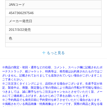
JANコード
4547366297546
メーカー発売日
2017/3/22発売
色
もっと見る
※商品の限定・初回・通常などの仕様、コメント、スペック欄に記載されたボ
ーナストラック、紙ジャケット、特典等は、発売後はお約束されたものではご
ざいません。記載されておりましても追加されていない場合がございますこと
ご了承ください。
※ご注文頂くタイミングにより、品切れする場合がございます。生産予定が未
定、製造中止、廃盤、限定盤など等の理由により商品の手配が不可能な場合に
つきましては、誠に勝手ながらご注文はキャンセルとさせていただく旨、メー
ルにてご連絡差し上げます。あらかじめご了承をお願いいたします。
※ご予約商品でも発売日前に予約受付を終了させていただく場合があります。
※掲載されている商品画像・特典画像はイメージです。実際の商品と異なる場