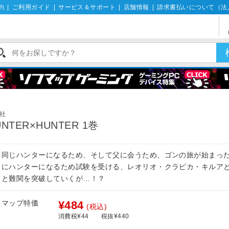
約
|
ご利用ガイド
|
サービス＆サポート
|
店舗情報
|
請求書払いについて（法
社
UNTER×HUNTER 1巻
と同じハンターになるため、そして父に会うため、ゴンの旅が始まっ
うにハンターになるため試験を受ける、レオリオ・クラピカ・キルア
々と難関を突破していくが…！？
フマップ特価
¥484
(税込)
消費税¥44
税抜¥440