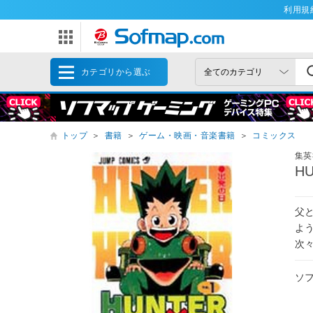
利用規
カテゴリから選ぶ
トップ
＞
書籍
＞
ゲーム・映画・音楽書籍
＞
コミックス
集英
H
父
よ
次
ソ