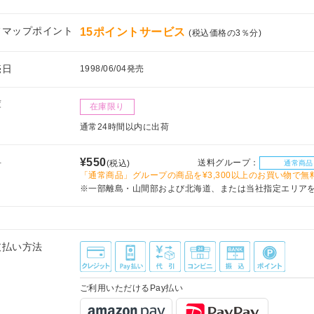
フマップポイント
15ポイントサービス
(税込価格の3％分)
売日
1998/06/04発売
庫
在庫限り
通常24時間以内に出荷
料
¥550
送料グループ：
(税込)
通常商品
「通常商品」グループの商品を¥3,300以上のお買い物で無
※一部離島・山間部および北海道、または当社指定エリア
支払い方法
ご利用いただけるPay払い