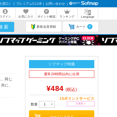
人窓口）
|
プレミアムCLUB
|
お問い合わせ
|
ログイン
お気に入り
ポイント確認
ランキング
Language
新規会員登録
カート
0
ソフマップ特価
通常24時間以内に出荷
た。同じ
と共に、
¥484
(税込)
15ポイントサービス
在庫限り
数量