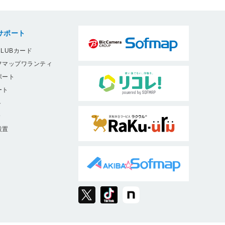
サポート
LUBカード
フマップワランティ
ポート
ート
ト
9
設置