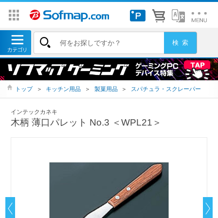
トップ
＞
キッチン用品
＞
製菓用品
＞
スパチュラ・スクレーパー
インテックカネキ
木柄 薄口パレット No.3 ＜WPL21＞