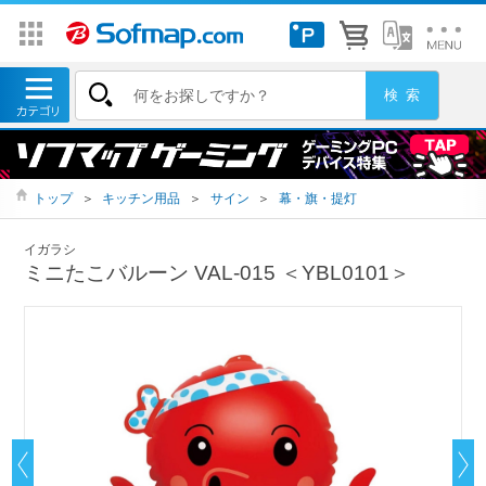
トップ
＞
キッチン用品
＞
サイン
＞
幕・旗・提灯
イガラシ
ミニたこバルーン VAL-015 ＜YBL0101＞