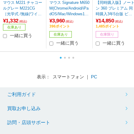
Norton Lifelock
マウス M221 チャコー
マウス Signature M650
【同時購入版】ノー
ルグレー M221CG
M(Chrome/Android/iPa
ン 360 プレミアム 同
［光学式 /無線(ワイヤ
dOS/Mac/Windows11
時購入3年5台版 ビッ
レス) /3ボタン /USB］
対応) グラファイト M6
クカメラグループ専
¥1,332
¥3,960
¥14,850
(税込)
(税込)
(税込)
50MGR ［光学式 /無線
［Win・Mac・Androi
396ポイント
1,485ポイント
在庫あり
(ワイヤレス) /5ボタン
d・iOS用］
在庫あり
在庫限り
一緒に買う
/Bluetooth・USB］
一緒に買う
一緒に買う
表示： スマートフォン ｜
PC
ご利用ガイド
買取お申し込み
訪問・店頭サポート