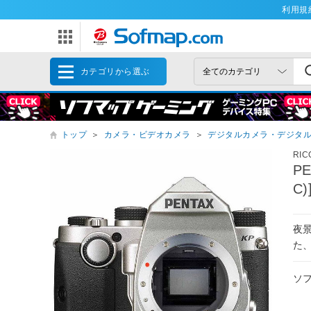
利用規
カテゴリから選ぶ
トップ
＞
カメラ・ビデオカメラ
＞
デジタルカメラ・デジタ
RI
P
C
夜
た
ソ