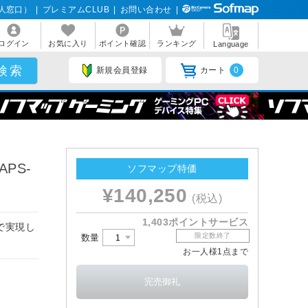
人窓口）
|
プレミアムCLUB
|
お問い合わせ
|
ログイン
お気に入り
ポイント確認
ランキング
Language
新規会員登録
カート
0
APS-
ソフマップ特価
¥140,250
(税込)
1,403ポイントサービス
で実現し
限定数終了
数量
お一人様1点まで