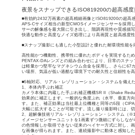
夜景をスナップできるISO819200の超
■有効約2432万画素の超高精細画像とISO819200の超
APS-Cサイズ相当の新型CMOSイメージセンサーを採
サーの解像感を最大限に引き出し、階調再現性や質感描写に
快適な動作と高度なノイズ処理により高画質と超高感度性能
■スナップ撮影にも適した小型設計と優れた耐環境性能を
高性能かつ機動性、携帯性に優れたボディを実現するた
PENTAX-DAレンズとの組み合わせにより、日常のス
は軽量かつ堅牢なマグネシウム合金を採用し、さらに67
い場所、気温が低い過酷な環境下での耐久性と信頼性を
■5軸対応、リアル・レゾリューション・システムを備えた独
1、本体内手ぶれ補正
カメラ本体に内蔵した手ぶれ補正機構SR II（Shake 
効果的に補正します。一般的な角度ぶれ（水平、垂直方向
す。また、補正効果は当社最上位機種と同等の5段（CIPA規格準拠、
大幅に拡大することが可能です。流し撮り撮影時には、切
2、超解像技術リアル・レゾリューション・システム（※
イメージセンサーユニットを1画素ずつ微細にずらしなが
の色情報しか取得できない従来のべイヤー方式に対し、画
な画像が得られます。また、連続撮影中に動体と感知した