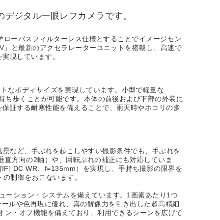
スのデジタル一眼レフカメラです。
光学ローパスフィルターレス仕様とすることでイメージセン
IV」と最新のアクセラレーターユニットを搭載し、高速で
を実現しています。
クトなボディサイズを実現しています。小型で軽量な
に持ち歩くことが可能です。本体の前後および下部の外装に
を保証する耐寒性能を備えることで、雨天時やホコリの多
暮れ時の風景など、手ぶれを起こしやすい撮影条件でも、手ぶれを
垂直方向の2軸）や、回転ぶれの補正にも対応していま
L[IF] DC WR、f=135mm）を実現し、手持ち撮影の限界を
トの制御をおこないます。
ューション・システムを備えています。1画素あたり1つ
テールや色再現に優れ、真の解像力を引き出した超高精細
オン・オフ機能を備えており、利用できるシーンを広げて