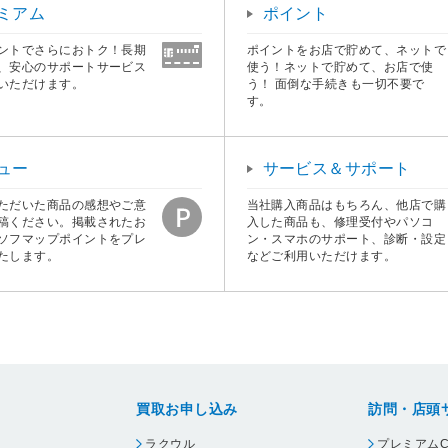
ミアム
ポイント
ントでさらにおトク！長期
ポイントをお店で貯めて、ネットで
、安心のサポートサービス
使う！ネットで貯めて、お店で使
いただけます。
う！ 面倒な手続きも一切不要で
す。
ュー
サービス＆サポート
ただいた商品の感想やご意
当社購入商品はもちろん、他店で購
稿ください。掲載されたお
入した商品も、修理受付やパソコ
ソフマップポイントをプレ
ン・スマホのサポート、診断・設定
たします。
などご利用いただけます。
買取お申し込み
訪問・店頭
ラクウル
プレミアムC