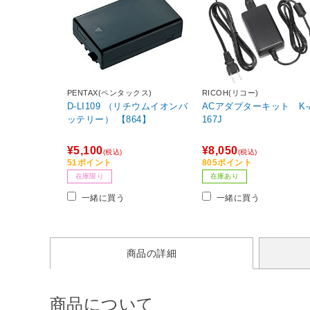
PENTAX(ペンタックス)
RICOH(リコー)
D-LI109 （リチウムイオンバ
ACアダプターキット K-
ッテリー） 【864】
167J
¥5,100
¥8,050
(税込)
(税込)
51ポイント
805ポイント
在庫限り
在庫あり
一緒に買う
一緒に買う
商品の詳細
商品について