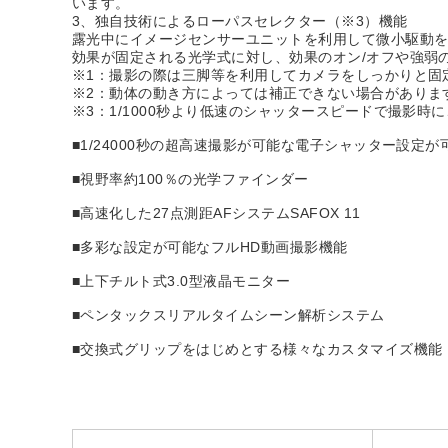
います。
3、独自技術によるローパスセレクター（※3）機能
露光中にイメージセンサーユニットを利用して微小駆動
効果が固定される光学式に対し、効果のオン/オフや強弱
※1：撮影の際は三脚等を利用してカメラをしっかりと固
※2：動体の動き方によっては補正できない場合がありま
※3：1/1000秒より低速のシャッタースピードで撮影
■1/24000秒の超高速撮影が可能な電子シャッター設定が
■視野率約100％の光学ファインダー
■高速化した27点測距AFシステムSAFOX 11
■多彩な設定が可能なフルHD動画撮影機能
■上下チルト式3.0型液晶モニター
■ペンタックスリアルタイムシーン解析システム
■交換式グリップをはじめとする様々なカスタマイズ機能