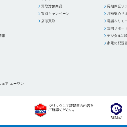
買取対象商品
長期保証ソ
買取キャンペーン
月額安心サ
店頭買取
電話＆リモ
訪問サポー
情報
デジタル11
家電の配送
ウェア エーワン