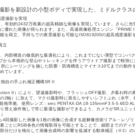
高感度撮影を新設計の小型ボディで実現した、ミドルクラ
高感度撮影を実現
用し、有効約2432万画素の超高精細な画像を実現しています。さらに
優れた画像が得られます。また、高速画像処理エンジン「PRIME 
を両立、手持ちでの夜景撮影も可能なISO819200の超高感度撮影
両立
め、内部構造の徹底的な最適化により、これまでにない薄型でコンパ
ナップから本格的な登山やトレッキングを伴うアウトドア撮影まで軽快
カ所にシーリングを施した防塵・防滴構造とマイナス10℃までの動作
高めています。
自の手ぶれ補正機構SR II
Reduction II）により、望遠撮影時や、フラッシュOFF撮影、夕
の2軸）に加えて、マクロ撮影時に発生しやすいシフトぶれ（水平、
使用レンズ：smc PENTAX-DA 18-135mmF3.5-5.6ED A
り替え操作無しで常に最適な撮影ができるよう、カメラがSRユニッ
1）
ら4回撮影した画像を1枚の画像に合成する超解像技術リアル・レゾリ
素ごとにRGB各色の情報取得を可能とすることで、細部までのディ
部分だけを検出して画像合成時の影響を低減する動体補正（※2）の