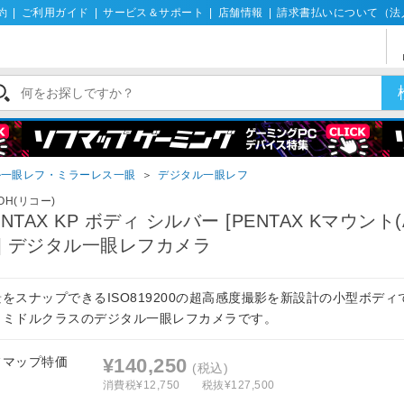
約
|
ご利用ガイド
|
サービス＆サポート
|
店舗情報
|
請求書払いについて（法
ル一眼レフ・ミラーレス一眼
＞
デジタル一眼レフ
COH(リコー)
ENTAX KP ボディ シルバー [PENTAX Kマウント(
)] デジタル一眼レフカメラ
景をスナップできるISO819200の超高感度撮影を新設計の小型ボディ
、ミドルクラスのデジタル一眼レフカメラです。
フマップ特価
¥140,250
(税込)
消費税¥12,750
税抜¥127,500