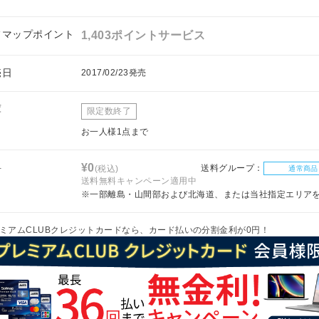
フマップポイント
1,403ポイントサービス
売日
2017/02/23発売
庫
限定数終了
お一人様1点まで
料
¥0
送料グループ：
(税込)
通常商品
送料無料キャンペーン適用中
※一部離島・山間部および北海道、または当社指定エリア
ミアムCLUBクレジットカードなら、カード払いの分割金利が0円！