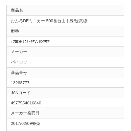
商品名
おふろDEミニカー 500番台山手線/総武線
型番
ｵﾌﾛDEﾐﾆｶｰﾔﾏﾉﾃｾﾝｿｳﾌﾞ
メーカー
パイロット
商品番号
13268777
JANコード
4977554616840
メーカー発売日
2017/02/09発売