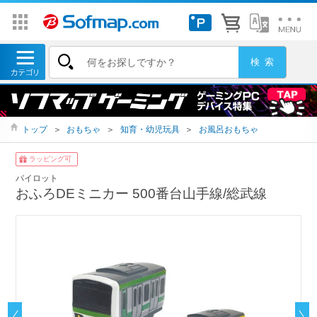
トップ
＞
おもちゃ
＞
知育・幼児玩具
＞
お風呂おもちゃ
ラッピング可
パイロット
おふろDEミニカー 500番台山手線/総武線