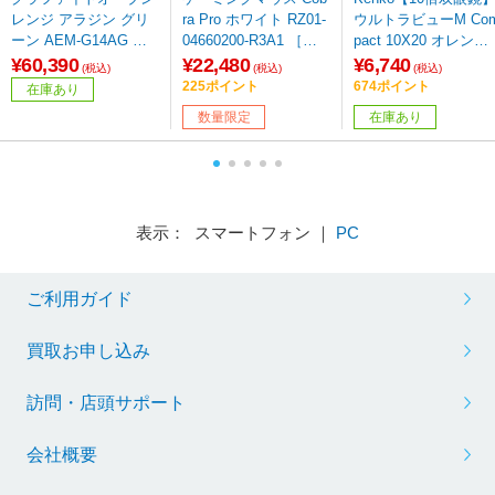
レンジ アラジン グリ
ra Pro ホワイト RZ01-
ウルトラビューM Co
ーン AEM-G14AG ［2
04660200-R3A1 ［光
pact 10X20 オレンジ
2L］
学式 /有線／無線(ワイ
【864】
¥60,390
¥22,480
¥6,740
(税込)
(税込)
(税込)
ヤレス) /8ボタン /Blue
225ポイント
674ポイント
在庫あり
tooth・USB］ 【sof00
数量限定
在庫あり
1】
表示： スマートフォン ｜
PC
ご利用ガイド
買取お申し込み
訪問・店頭サポート
会社概要