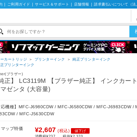
約
|
ご利用ガイド
|
サービス＆サポート
|
店舗情報
|
請求書払いについて（法
ナーカートリッジ
＞
プリンターインク
＞
純正プリンターインク
純正プリンターインク
ther(ブラザー)
純正】 LC3119M 【ブラザー純正】 インクカー
 マゼンタ (大容量)
応機種】MFC-J6980CDW / MFC-J6580CDW / MFC-J6983CDW / 
583CDW / MFC-J5630CDW
フマップ特価
¥2,607
(税込)
値下げ
消費税¥237
税抜¥2,370