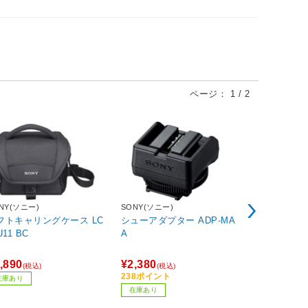
ページ：
1
/
2
NY(ソニー)
SONY(ソニー)
エーモン工業
フトキャリングケース LC
シューアダプター ADP-MA
8852 バ
U11 BC
A
ル C・D・
号バッテリ
特殊メッキ
,890
¥2,380
¥701
(税込)
(税込)
(税込)
238ポイント
71ポイント
在庫あり
在庫あり
お取り寄せ