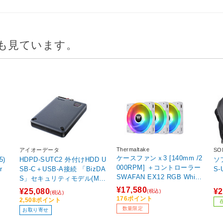
も見ています。
Thermaltake
アイオーデータ
SO
ケースファンｘ3 [140mm /2
5)
HDPD-SUTC2 外付けHDD U
ソ
000RPM] ＋コントローラー
r
SB-C＋USB-A接続 「BizDA
S-
SWAFAN EX12 RGB White
S」セキュリティモデル(Ma
3-Fan Pack ホワイト CL-F1
c/Windows11対応) ［2TB /
¥17,580
¥25,080
¥2
(税込)
(税込)
62-PL14SW-A 【sof001】
ポータブル型］
176ポイント
2,508ポイント
数量限定
お取り寄せ