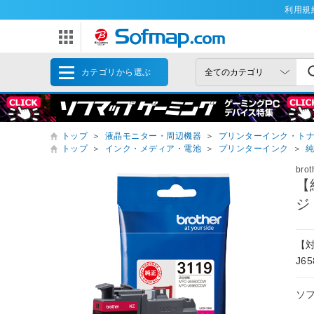
利用規
カテゴリから選ぶ
トップ
＞
液晶モニター・周辺機器
＞
プリンターインク・ト
トップ
＞
インク・メディア・電池
＞
プリンターインク
＞
bro
【
ジ
【対
J6
ソ