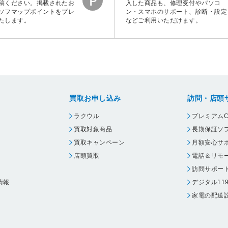
稿ください。掲載されたお
入した商品も、修理受付やパソコ
ソフマップポイントをプレ
ン・スマホのサポート、診断・設定
たします。
などご利用いただけます。
買取お申し込み
訪問・店頭
ラクウル
プレミアムC
買取対象商品
長期保証ソ
買取キャンペーン
月額安心サ
店頭買取
電話＆リモ
訪問サポー
情報
デジタル11
家電の配送