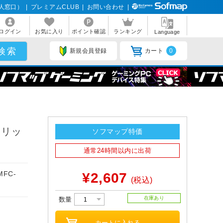
人窓口）
|
プレミアムCLUB
|
お問い合わせ
|
ログイン
お気に入り
ポイント確認
ランキング
Language
新規会員登録
カート
0
トリッ
ソフマップ特価
通常24時間以内に出荷
MFC-
¥2,607
(税込)
在庫あり
数量