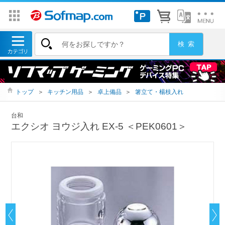
トップ
＞
キッチン用品
＞
卓上備品
＞
箸立て・楊枝入れ
台和
エクシオ ヨウジ入れ EX-5 ＜PEK0601＞