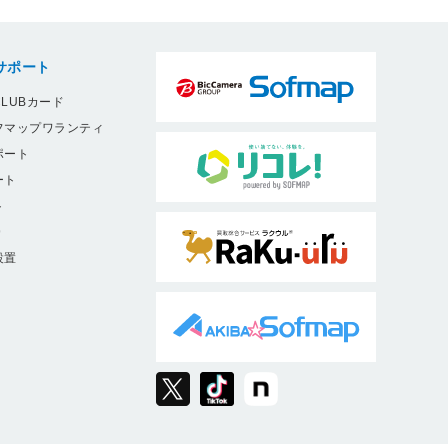
サポート
LUBカード
フマップワランティ
ポート
ート
ト
9
設置