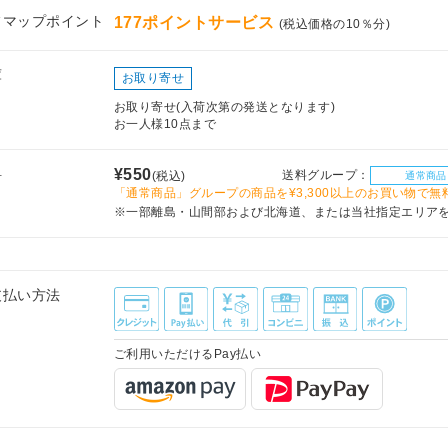
フマップポイント
177ポイントサービス
(税込価格の10％分)
庫
お取り寄せ
お取り寄せ(入荷次第の発送となります)
お一人様10点まで
料
¥550
送料グループ：
(税込)
通常商品
「通常商品」グループの商品を¥3,300以上のお買い物で無
※一部離島・山間部および北海道、または当社指定エリア
支払い方法
ご利用いただけるPay払い