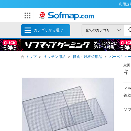
利用規
カテゴリから選ぶ
トップ
＞
キッチン用品
＞
軽食・鉄板焼用品
＞
バーベキュ
永田
キ
ド
鉄
ソ