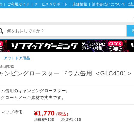
約
|
ご利用ガイド
|
サービス＆サポート
|
店舗情報
|
請求書払いについて（法
ー・アウトドア用品
金網製造
ャンピングロースター ドラム缶用 ＜GLC4501＞
ラム缶用のキャンピングロースター。
線クロームメッキ素材で丈夫です。
フマップ特価
¥1,770
(税込)
消費税¥160
税抜¥1,610