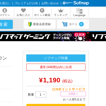
人窓口）
|
プレミアムCLUB
|
お問い合わせ
|
ログイン
お気に入り
ポイント確認
ランキング
Language
新規会員登録
カート
0
ウン
ソフマップ特価
通常24時間以内に出荷
¥1,190
(税込)
119ポイントサービス
在庫限り
数量
お一人様5点まで