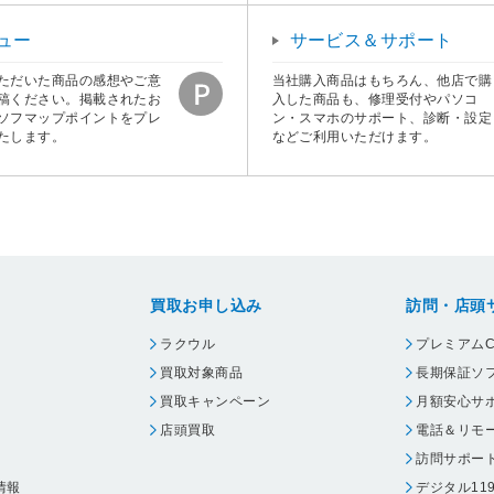
ュー
サービス＆サポート
ただいた商品の感想やご意
当社購入商品はもちろん、他店で購
稿ください。掲載されたお
入した商品も、修理受付やパソコ
ソフマップポイントをプレ
ン・スマホのサポート、診断・設定
たします。
などご利用いただけます。
買取お申し込み
訪問・店頭
ラクウル
プレミアムC
買取対象商品
長期保証ソ
買取キャンペーン
月額安心サ
店頭買取
電話＆リモ
訪問サポー
情報
デジタル11