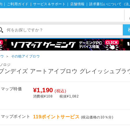
約
|
ご利用ガイド
|
サービス＆サポート
|
店舗情報
|
請求書払いについて（法
ロウ
＞
その他アイブロウ
ノロジ
ブンデイズ アートアイブロウ グレイッシュブラ
フマップ特価
¥1,190
(税込)
消費税¥108
税抜¥1,082
フマップポイント
119ポイントサービス
(税込価格の10％分)