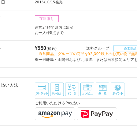
売日
2016/10/15発売
庫
在庫限り
通常24時間以内に出荷
お一人様5点まで
料
¥550
送料グループ：
(税込)
通常商品
「通常商品」グループの商品を¥3,300以上のお買い物で無
※一部離島・山間部および北海道、または当社指定エリア
支払い方法
ご利用いただけるPay払い