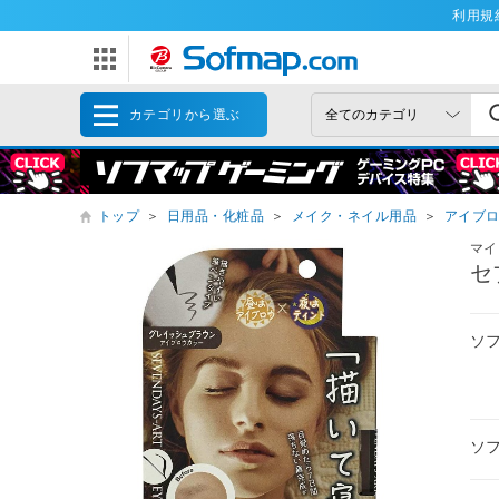
利用規
カテゴリから選ぶ
トップ
＞
日用品・化粧品
＞
メイク・ネイル用品
＞
アイブ
マイ
セ
ソ
ソ