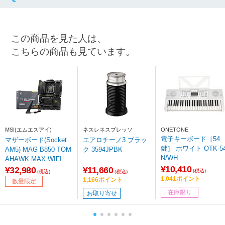
この商品を見た人は、
こちらの商品も見ています。
MSI(エムエスアイ)
ネスレネスプレッソ
ONETONE
電子キーボード［54
マザーボード(Socket
エアロチーノ3 ブラッ
鍵］ ホワイト OTK-54
AM5) MAG B850 TOM
ク 3594JPBK
N/WH
AHAWK MAX WIFI
¥10,410
［ATX］ 【sof001】
¥32,980
¥11,660
(税込)
(税込)
(税込)
1,041ポイント
1,166ポイント
数量限定
在庫限り
お取り寄せ