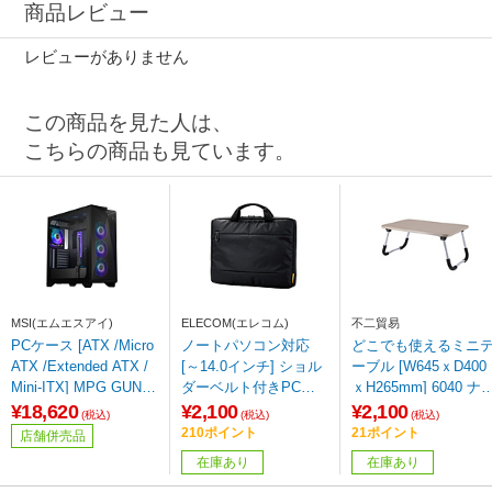
商品レビュー
レビューがありません
この商品を見た人は、
こちらの商品も見ています。
MSI(エムエスアイ)
ELECOM(エレコム)
不二貿易
PCケース [ATX /Micro
ノートパソコン対応
どこでも使えるミニ
ATX /Extended ATX /
[～14.0インチ] ショル
ーブル [W645ｘD400
Mini-ITX] MPG GUNG
ダーベルト付きPCイ
ｘH265mm] 6040 ナ
NIR 300R AIRFLOW
ンナーバッグ スタンダ
ュラル 28603
¥18,620
¥2,100
¥2,100
(税込)
(税込)
(税込)
ブラック 【sof001】
ード ブラック BM-IBS
210ポイント
21ポイント
店舗併売品
13BK 【864】
在庫あり
在庫あり