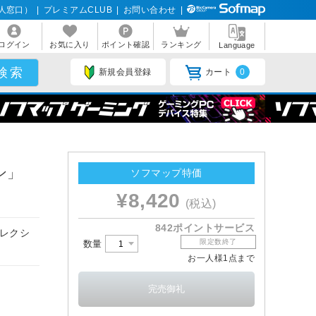
人窓口）
|
プレミアムCLUB
|
お問い合わせ
|
ログイン
お気に入り
ポイント確認
ランキング
Language
新規会員登録
カート
0
ン」
ソフマップ特価
¥8,420
(税込)
842ポイントサービス
コレクシ
限定数終了
数量
お一人様1点まで