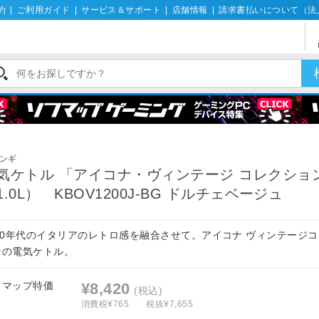
約
|
ご利用ガイド
|
サービス＆サポート
|
店舗情報
|
請求書払いについて（法
ンギ
気ケトル 「アイコナ・ヴィンテージ コレクショ
1.0L） KBOV1200J-BG ドルチェベージュ
950年代のイタリアのレトロ感を融合させて。アイコナ ヴィンテージ
ンの電気ケトル。
フマップ特価
¥8,420
(税込)
消費税¥765
税抜¥7,655