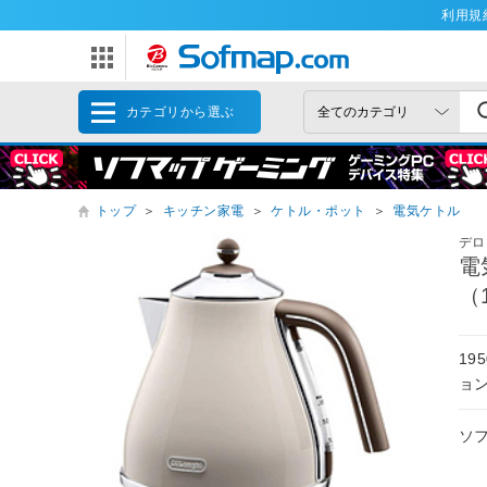
利用規
カテゴリから選ぶ
トップ
＞
キッチン家電
＞
ケトル・ポット
＞
電気ケトル
デロ
電
（
1
ョ
ソ