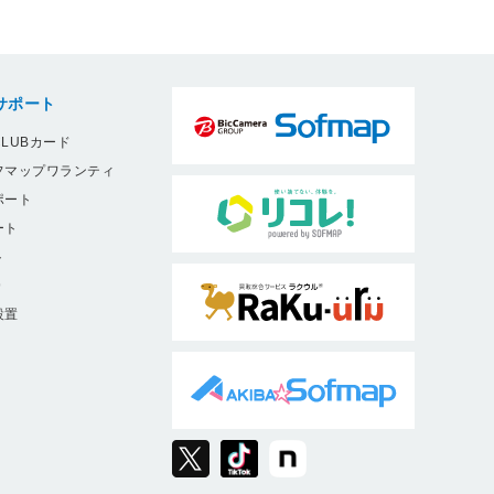
サポート
LUBカード
フマップワランティ
ポート
ート
ト
9
設置