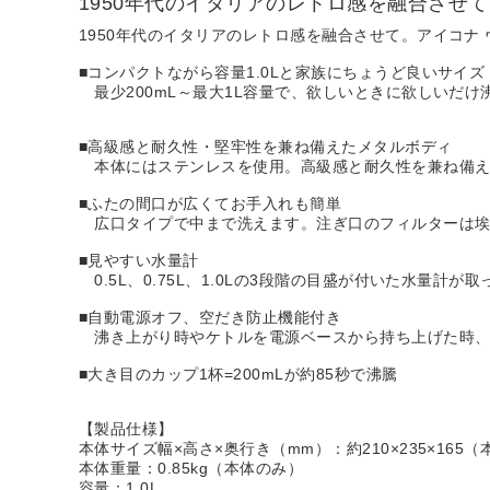
1950年代のイタリアのレトロ感を融合させ
1950年代のイタリアのレトロ感を融合させて。アイコナ
■コンパクトながら容量1.0Lと家族にちょうど良いサイズ
最少200mL～最大1L容量で、欲しいときに欲しいだけ
■高級感と耐久性・堅牢性を兼ね備えたメタルボディ
本体にはステンレスを使用。高級感と耐久性を兼ね備え
■ふたの間口が広くてお手入れも簡単
広口タイプで中まで洗えます。注ぎ口のフィルターは埃
■見やすい水量計
0.5L、0.75L、1.0Lの3段階の目盛が付いた水量計
■自動電源オフ、空だき防止機能付き
沸き上がり時やケトルを電源ベースから持ち上げた時、
■大き目のカップ1杯=200mLが約85秒で沸騰
【製品仕様】
本体サイズ幅×高さ×奥行き（mm）：約210×235×165
本体重量：0.85kg（本体のみ）
容量：1.0L