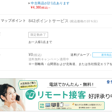
中古商品が計1点あります
¥4,380
(税込)～
フマップポイント
842ポイントサービス
(税込価格の10％分)
庫
限定数終了
お一人様1点まで
料
¥0
送料グループ：
(税込)
通常商品
送料無料キャンペーン適用中
※一部離島・山間部および北海道、または当社指定エリア