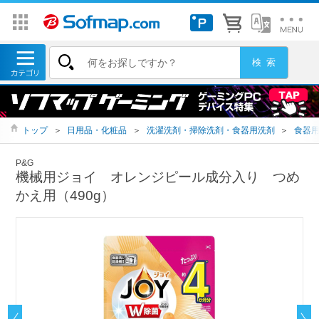
トップ
＞
日用品・化粧品
＞
洗濯洗剤・掃除洗剤・食器用洗剤
＞
食器
P&G
機械用ジョイ オレンジピール成分入り つめ
かえ用（490g）