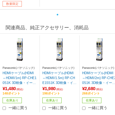
B］ 【sof001】
数量限定
関連商品、純正アクセサリー、消耗品
Panasonic(パナソニック)
Panasonic(パナソニック)
Panasonic(パナソニック)
HDMIケーブル(HDMI
HDMIケーブル(HDMI
HDMIケーブル(HDMI
⇔HDMI/1m) RP-CHE1
⇔HDMI/1.5m) RP-CH
⇔HDMI/2m) RP-CHE
0S1K 3D映像・イーサ
E15S1K 3D映像・イー
0S1K 3D映像・イー
ネット対応 Ver1.4
サネット対応 Ver1.4
ネット対応 Ver1.4
¥1,480
¥1,980
¥2,680
(税込)
(税込)
(税込)
【ビックカメラグルー
【ビックカメラグルー
【ビックカメラグル
148ポイント
198ポイント
268ポイント
プオリジナル】
プオリジナル】【86
プオリジナル】
在庫あり
在庫あり
在庫あり
4】
一緒に買う
一緒に買う
一緒に買う