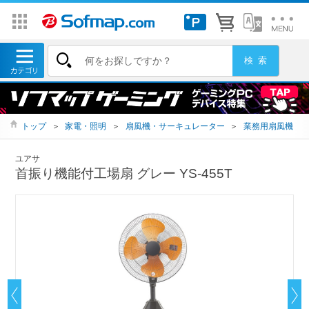
トップ
＞
家電・照明
＞
扇風機・サーキュレーター
＞
業務用扇風機
ユアサ
首振り機能付工場扇 グレー YS-455T