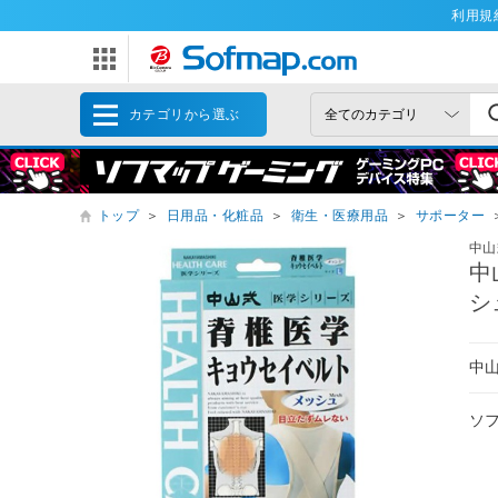
利用規
カテゴリから選ぶ
トップ
＞
日用品・化粧品
＞
衛生・医療用品
＞
サポーター
中山
中
シ
中山
ソ