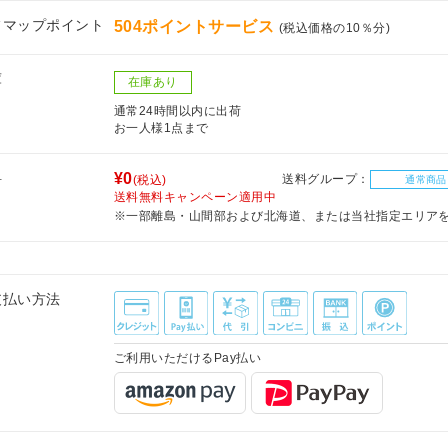
フマップポイント
504ポイントサービス
(税込価格の10％分)
庫
在庫あり
通常24時間以内に出荷
お一人様1点まで
料
¥0
送料グループ：
(税込)
通常商品
送料無料キャンペーン適用中
※一部離島・山間部および北海道、または当社指定エリア
支払い方法
ご利用いただけるPay払い