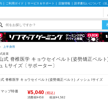
約
|
ご利用ガイド
|
サービス＆サポート
|
店舗情報
|
請求書払いについて（法
＞
上半身用
式産業
山式 脊椎医学 キョウセイベルト(姿勢矯正ベルト)
ュ Lサイズ〔サポーター〕
式 脊椎医学 キョウセイベルト(姿勢矯正ベルト) メッシュ lサイズ
フマップ特価
¥5,040
(税込)
消費税¥458
税抜¥4,582