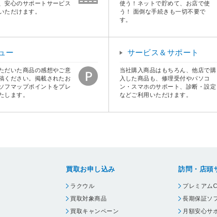
、安心のサポートサービス
使う！ネットで貯めて、お店で使
いただけます。
う！ 面倒な手続きも一切不要で
す。
ュー
サービス＆サポート
ただいた商品の感想やご意
当社購入商品はもちろん、他店で購
稿ください。掲載されたお
入した商品も、修理受付やパソコ
ソフマップポイントをプレ
ン・スマホのサポート、診断・設定
たします。
などご利用いただけます。
買取お申し込み
訪問・店頭
ラクウル
プレミアムC
買取対象商品
長期保証ソ
買取キャンペーン
月額安心サ