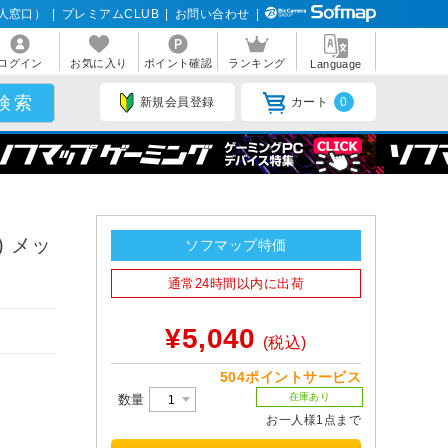
人窓口）
|
プレミアムCLUB
|
お問い合わせ
|
ログイン
お気に入り
ポイント確認
ランキング
Language
新規会員登録
カート
0
 メッ
ソフマップ特価
通常24時間以内に出荷
¥5,040
(税込)
504ポイントサービス
在庫あり
数量
お一人様1点まで