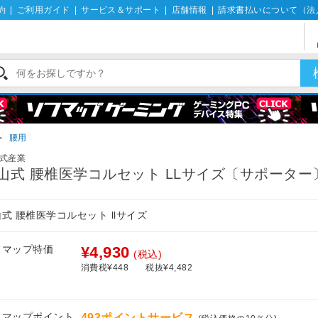
約
|
ご利用ガイド
|
サービス＆サポート
|
店舗情報
|
請求書払いについて（法
＞
腰用
式産業
山式 腰椎医学コルセット LLサイズ〔サポーター
式 腰椎医学コルセット llサイズ
フマップ特価
¥4,930
(税込)
消費税¥448
税抜¥4,482
フマップポイント
493ポイントサービス