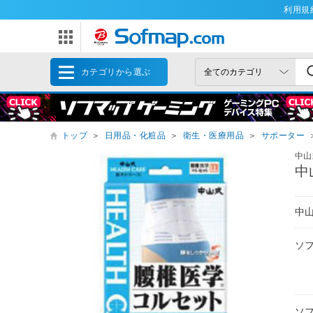
利用規
カテゴリから選ぶ
トップ
＞
日用品・化粧品
＞
衛生・医療用品
＞
サポーター
中山
中
中山
ソ
ソ