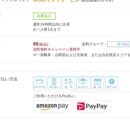
(税込価格の10％分)
庫
在庫あり
通常24時間以内に出荷
お一人様1点まで
料
¥0
送料グループ：
(税込)
通常商品
送料無料キャンペーン適用中
※一部離島・山間部および北海道、または当社指定エリア
支払い方法
ご利用いただけるPay払い