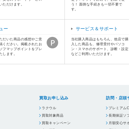
いただけます。
う！ 面倒な手続きも一切不要で
す。
ュー
サービス＆サポート
ただいた商品の感想やご意
当社購入商品はもちろん、他店で購
稿ください。掲載されたお
入した商品も、修理受付やパソコ
ソフマップポイントをプレ
ン・スマホのサポート、診断・設定
たします。
などご利用いただけます。
買取お申し込み
訪問・店頭
ラクウル
プレミアムC
買取対象商品
長期保証ソ
買取キャンペーン
月額安心サ