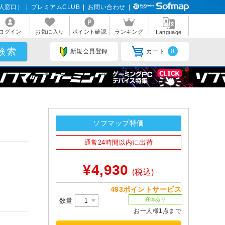
人窓口）
|
プレミアムCLUB
|
お問い合わせ
|
ログイン
お気に入り
ポイント確認
ランキング
Language
新規会員登録
カート
0
〕
ソフマップ特価
通常24時間以内に出荷
¥4,930
(税込)
493ポイントサービス
在庫あり
数量
お一人様1点まで