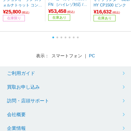
FN ［ハイレゾ対応 /D
ォルナトゥット コンベ
HY CP1500 ピンク
AC機能対応］
¥53,458
クションオーブン 【8
¥25,800
¥16,632
(税込)
(税込)
(税込)
64】
在庫あり
在庫限り
在庫あり
表示： スマートフォン ｜
PC
ご利用ガイド
買取お申し込み
訪問・店頭サポート
会社概要
企業情報