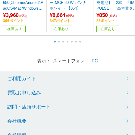
650(Chrome/Android/iP
ー MCF-30-W パンナ
充電池】 2本 「IM
adOS/Mac/Windows11
ホワイト 【864】
PULSE」（高容量タ
対応) ブルー M650MB
プ） TNH-4AH 2P
¥3,960
¥8,664
¥850
(税込)
(税込)
(税込)
L ［光学式 /無線(ワイ
396ポイント
347ポイント
85ポイント
ヤレス) /5ボタン /Blue
在庫あり
在庫あり
在庫あり
tooth・USB］
表示： スマートフォン ｜
PC
ご利用ガイド
買取お申し込み
訪問・店頭サポート
会社概要