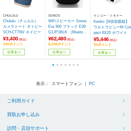
CHULULU
SONOS
ケンコー・トキナー
Chululu（チュルル）
WiFiスピーカー Sonos
Kenko【8倍双眼鏡】
カメラトート ネイビー
Era 300 ブラック E30
ウルトラビューM Co
SCH-CTTNV ネイビー
G1JP1BLK ［Bluetoot
pact 8X20 ホワイト
h対応 /Wi-Fi対応］
¥3,400
¥62,480
¥5,446
(税込)
(税込)
(税込)
340ポイント
6,248ポイント
55ポイント
在庫あり
在庫あり
在庫あり
表示： スマートフォン ｜
PC
ご利用ガイド
買取お申し込み
訪問・店頭サポート