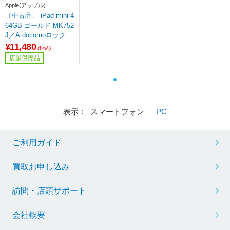
Apple(アップル)
〔中古品〕 iPad mini 4
64GB ゴールド MK752
J／A docomoロック解
除SIMフリー ［7.9イ
¥11,480
(税込)
ンチ液晶／Apple-A8］
店舗併売品
表示： スマートフォン ｜
PC
ご利用ガイド
買取お申し込み
訪問・店頭サポート
会社概要