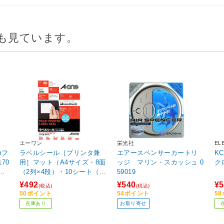
も見ています。
エーワン
栄光社
EL
mフ
ラベルシール［プリンタ兼
エアースペンサーカートリ
K
170
用］マット（A4サイズ・8面
ッジ マリン・スカッシュ 0
ク
D無
（2列×4段）・10シート（80
59019
C3
片）） 31266
¥492
¥540
¥5
(税込)
(税込)
50ポイント
54ポイント
5
在庫あり
お取り寄せ