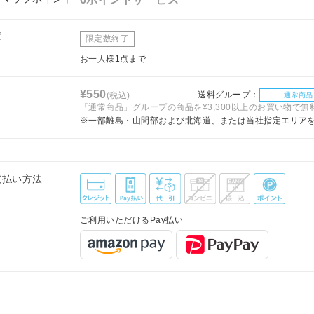
庫
限定数終了
お一人様1点まで
料
¥550
送料グループ：
(税込)
通常商品
「通常商品」グループの商品を¥3,300以上のお買い物で無
※一部離島・山間部および北海道、または当社指定エリア
支払い方法
ご利用いただけるPay払い