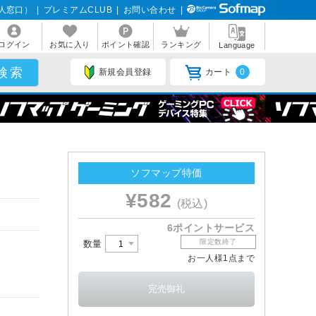
人窓口）
|
プレミアムCLUB
|
お問い合わせ
|
ログイン
お気に入り
ポイント確認
ランキング
Language
新規会員登録
カート
0
ソフマップ特価
¥582
(税込)
6ポイントサービス
限定数終了
数量
お一人様1点まで