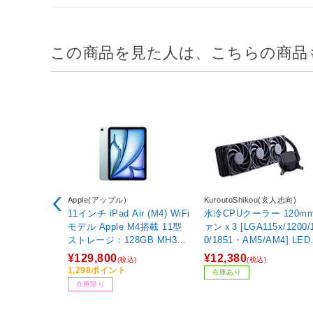
この商品を見た人は、こちらの商品
Apple(アップル)
KuroutoShikou(玄人志向)
11インチ iPad Air (M4) WiFi
水冷CPUクーラー 120m
モデル Apple M4搭載 11型
ァンｘ3 [LGA115x/1200/
ストレージ：128GB MH314
0/1851・AM5/AM4] LE
J/A ブルー
し ブラック KURO-AIOW
¥129,800
¥12,380
(税込)
(税込)
60/V2 【864】
1,298ポイント
在庫あり
在庫限り