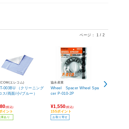
ページ：
1
/
2
ECOM(エレコム)
協永産業
新朝日コーポ
CT-003BU （クリーニング
Wheel Spacer Wheel Spa
ポンスタンパ
ロス/両面/小/ブルー）
cer P-010-2P
礼」 PA-T3
80
¥1,550
¥655
(税込)
(税込)
(税込)
8ポイント
155ポイント
66ポイント
在庫あり
お取り寄せ
お取り寄せ