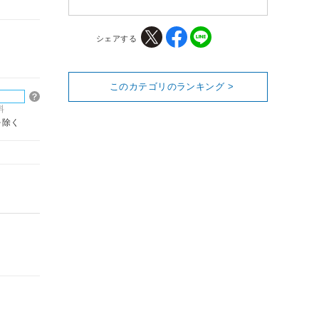
シェアする
このカテゴリのランキング >
料
を除く