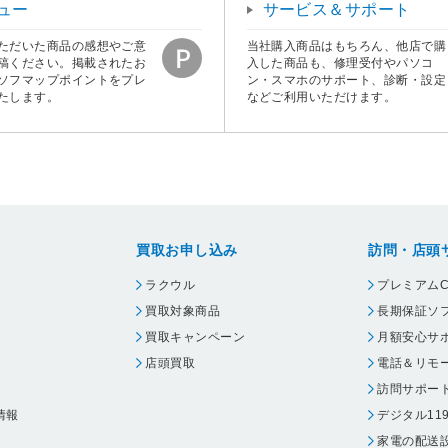
ュー
サービス＆サポート
ただいた商品の感想やご意
当社購入商品はもちろん、他店で購
稿ください。掲載されたお
入した商品も、修理受付やパソコ
ソフマップポイントをプレ
ン・スマホのサポート、診断・設定
たします。
などご利用いただけます。
買取お申し込み
訪問・店頭
ラクウル
プレミアムC
買取対象商品
長期保証ソ
買取キャンペーン
月額安心サ
店頭買取
電話＆リモ
訪問サポー
情報
デジタル11
家電の配送