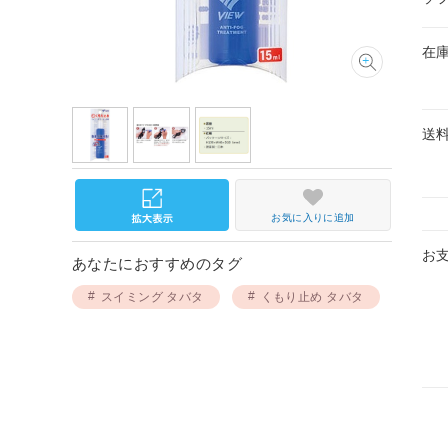
在
送
お気に入りに追加
お
あなたにおすすめのタグ
スイミング タバタ
くもり止め タバタ