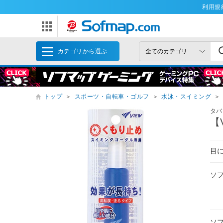
利用規
カテゴリから選ぶ
トップ
＞
スポーツ・自転車・ゴルフ
＞
水泳・スイミング
＞
タバ
【
目
ソ
ソ