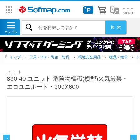
トップ
＞
工具・DIY・防犯・防災
＞
環境安全用品
＞
標識・標示
＞
安
ユニット
830-40 ユニット 危険物標識(横型)火気厳禁・
エコユニボード・300X600