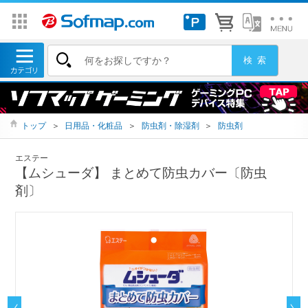
トップ
＞
日用品・化粧品
＞
防虫剤・除湿剤
＞
防虫剤
エステー
【ムシューダ】 まとめて防虫カバー〔防虫
剤〕