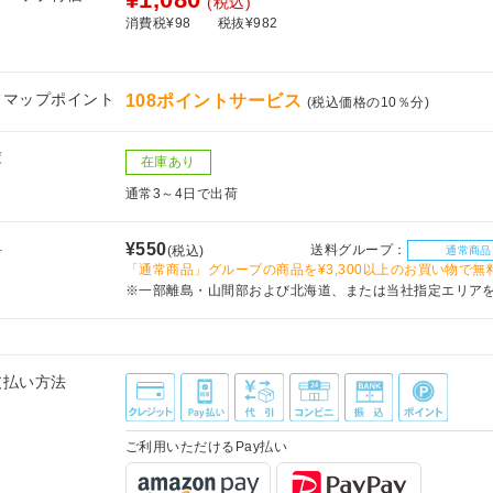
(税込)
消費税¥98
税抜¥982
フマップポイント
108ポイントサービス
(税込価格の10％分)
庫
在庫あり
通常3～4日で出荷
料
¥550
送料グループ：
(税込)
通常商品
「通常商品」グループの商品を¥3,300以上のお買い物で無
※一部離島・山間部および北海道、または当社指定エリア
支払い方法
ご利用いただけるPay払い