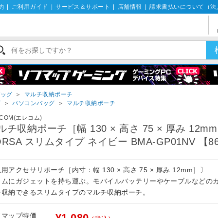
約
|
ご利用ガイド
|
サービス＆サポート
|
店舗情報
|
請求書払いについて（法
バッグ
＞
マルチ収納ポーチ
グ
＞
パソコンバッグ
＞
マルチ収納ポーチ
ECOM(エレコム)
ルチ収納ポーチ［幅 130 × 高さ 75 × 厚み 12m
ORSA スリムタイプ ネイビー BMA-GP01NV 【8
用アクセサリポーチ［内寸：幅 130 × 高さ 75 × 厚み 12mm］〕
リムにガジェットを持ち運ぶ。モバイルバッテリーやケーブルなどの
を収納できるスリムタイプのマルチ収納ポーチ。
フマップ特価
¥1,080