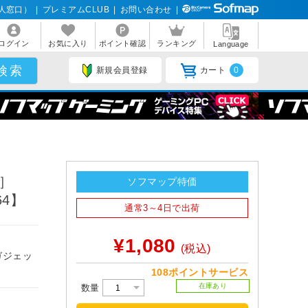
人窓口）
|
プレミアムCLUB
|
お問い合わせ
|
ログイン
お気に入り
ポイント確認
ランキング
Language
新規会員登録
カート
0
m］
ソフマップ特価
64】
通常3～4日で出荷
¥1,080
(税込)
ガジェッ
108ポイントサービス
在庫あり
数量