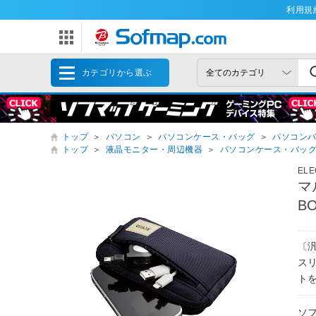
利用規
カテゴリから選ぶ
トップ
＞
パソコン
＞
パソコンケース・バッグ
＞
パソコン
トップ
＞
液晶モニター・周辺機器
＞
パソコンケース・バッ
EL
マ
B
〔汎
ス
ト
ソ