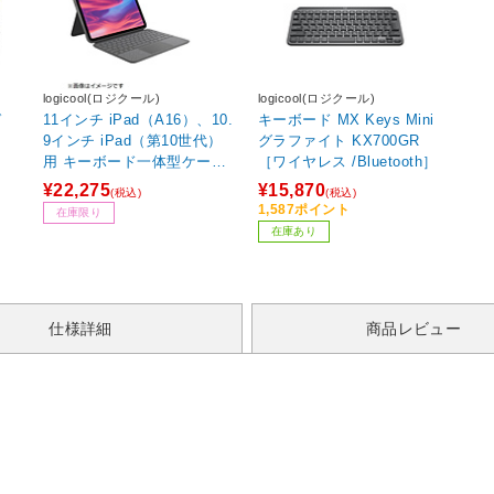
logicool(ロジクール)
logicool(ロジクール)
ガ
11インチ iPad（A16）、10.
キーボード MX Keys Mini
）
9インチ iPad（第10世代）
グラファイト KX700GR
用 キーボード一体型ケース
［ワイヤレス /Bluetooth］
トラックパッド付 Combo T
¥22,275
¥15,870
(税込)
(税込)
ouch オックスフォードグレ
1,587ポイント
在庫限り
ー iK1059GRA
在庫あり
仕様詳細
商品レビュー