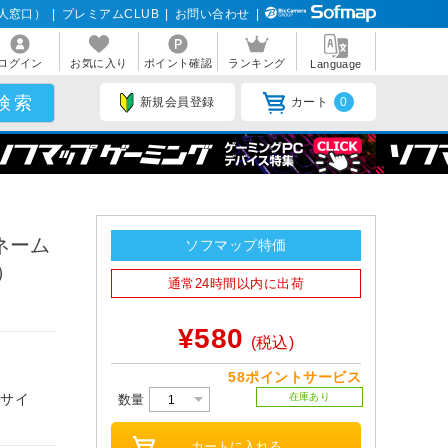
人窓口）
|
プレミアムCLUB
|
お問い合わせ
|
ログイン
お気に入り
ポイント確認
ランキング
Language
新規会員登録
カート
0
ネーム
ソフマップ特価
・綿）
通常24時間以内に出荷
¥580
(税込)
58ポイントサービス
在庫あり
片サイ
数量