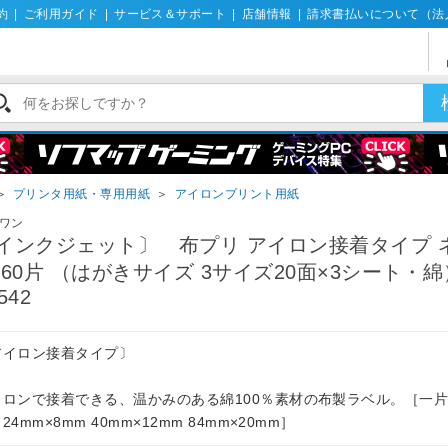
約
|
ご利用ガイド
|
サービス＆サポート
|
店舗情報
|
請求書払いについて（法
＞
プリンタ用紙・専用用紙
＞
アイロンプリント用紙
ワン
インクジェット〕 布プリ アイロン接着タイプ 
 60片 （はがきサイズ 3サイズ20面×3シート
542
アイロン接着タイプ〕
イロンで接着できる、温かみのある綿100％素材の布製ラベル。［一
24mm×8mm 40mm×12mm 84mm×20mm］