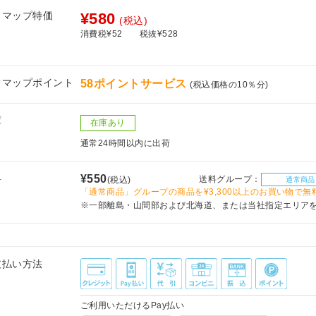
フマップ特価
¥580
(税込)
消費税¥52
税抜¥528
フマップポイント
58ポイントサービス
(税込価格の10％分)
庫
在庫あり
通常24時間以内に出荷
料
¥550
送料グループ：
(税込)
通常商品
「通常商品」グループの商品を¥3,300以上のお買い物で無
※一部離島・山間部および北海道、または当社指定エリア
支払い方法
ご利用いただけるPay払い