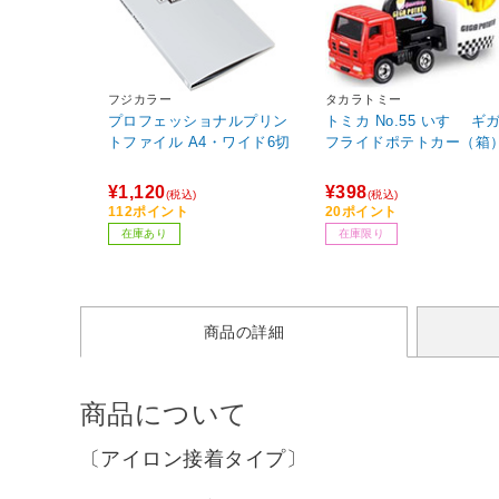
フジカラー
タカラトミー
プロフェッショナルプリン
トミカ No.55 いすゞ ギ
トファイル A4・ワイド6切
フライドポテトカー（箱
¥1,120
¥398
(税込)
(税込)
112ポイント
20ポイント
在庫あり
在庫限り
商品の詳細
商品について
〔アイロン接着タイプ〕