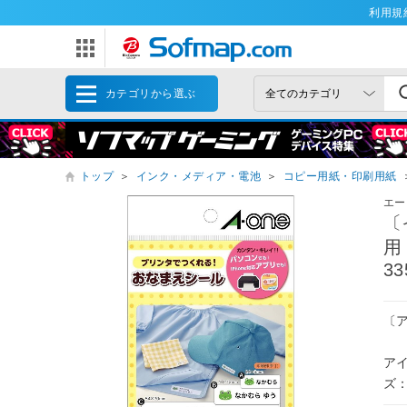
利用規
カテゴリから選ぶ
トップ
＞
インク・メディア・電池
＞
コピー用紙・印刷用紙
エー
〔
用
33
〔
ア
ズ：