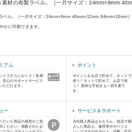
の布製ラベル。［一片サイズ：24mm×8mm 40mm×
。［一片サイズ：24mm×8mm 40mm×12mm 84mm×20mm
鮮やかに印刷できます。
ミアム
ポイント
ントでさらにおトク！長期
ポイントをお店で貯めて、ネットで
、安心のサポートサービス
使う！ネットで貯めて、お店で使
いただけます。
う！ 面倒な手続きも一切不要で
す。
ュー
サービス＆サポート
ただいた商品の感想やご意
当社購入商品はもちろん、他店で購
稿ください。掲載されたお
入した商品も、修理受付やパソコ
ソフマップポイントをプレ
ン・スマホのサポート、診断・設定