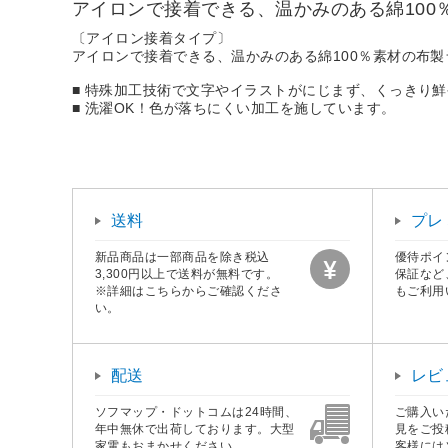
アイロンで接着できる、温かみのある綿100％素材
〔アイロン接着タイプ〕
アイロンで接着できる、温かみのある綿100％素材の布製ラベル
■ 特殊加工技術で文字やイラストがにじまず、くっきり
■ 洗濯OK！色が落ちにくい加工を施しています。
送料
プレ
新品商品は一部商品を除き税込
優待ポイ
3,300円以上で送料が無料です。
保証など
※詳細はこちらからご確認くださ
もご利用
い。
配送
レビ
ソフマップ・ドットコムは24時間、
ご購入い
年中無休で出荷しております。大型
見をご投
家電もおまかせください。
客様には