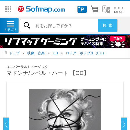
トップ
＞
映像・音楽
＞
CD
＞
ロック・ポップス（CD）
ユニバーサルミュージック
マドンナ/レベル・ハート 【CD】