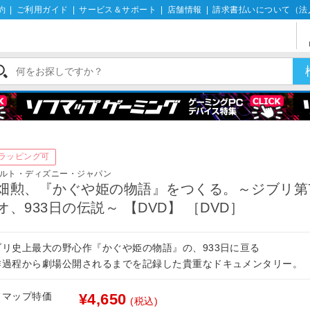
約
|
ご利用ガイド
|
サービス＆サポート
|
店舗情報
|
請求書払いについて（法
ラッピング可
ルト・ディズニー・ジャパン
畑勲、『かぐや姫の物語』をつくる。～ジブリ第
オ、933日の伝説～ 【DVD】 ［DVD］
ブリ史上最大の野心作『かぐや姫の物語』の、933日に亘る
作過程から劇場公開されるまでを記録した貴重なドキュメンタリー。
フマップ特価
¥4,650
(税込)