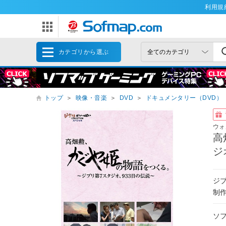
利用規
カテゴリから選ぶ
トップ
＞
映像・音楽
＞
DVD
＞
ドキュメンタリー（DVD）
ウォ
高
ジ
ジ
制
ソ