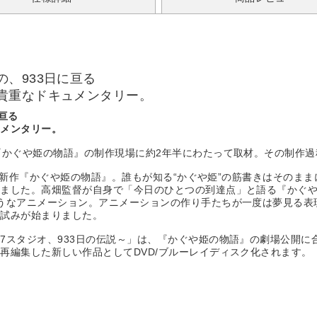
、933日に亘る
貴重なドキュメンタリー。
亘る
ュメンタリー。
『かぐや姫の物語』の制作現場に約2年半にわたって取材。その制作
りの最新作『かぐや姫の物語』。誰もが知る“かぐや姫”の筋書きはその
しました。高畑監督が自身で「今日のひとつの到達点」と語る『かぐ
うなアニメーション。アニメーションの作り手たちが一度は夢見る表
る試みが始まりました。
スタジオ、933日の伝説～」は、『かぐや姫の物語』の劇場公開に合わ
再編集した新しい作品としてDVD/ブルーレイディスク化されます。