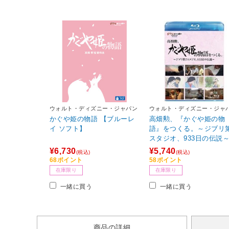
ウォルト・ディズニー・ジャパン
ウォルト・ディズニー・ジャ
かぐや姫の物語 【ブルーレ
高畑勲、『かぐや姫の物
イ ソフト】
語』をつくる。～ジブリ
スタジオ、933日の伝説
【ブルーレイ ソフト】
¥6,730
¥5,740
(税込)
(税込)
68ポイント
58ポイント
在庫限り
在庫限り
一緒に買う
一緒に買う
商品の詳細