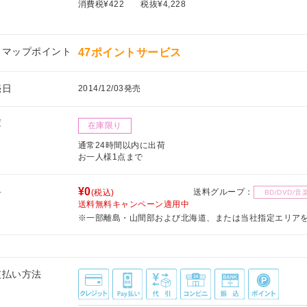
消費税¥422
税抜¥4,228
フマップポイント
47ポイントサービス
売日
2014/12/03発売
庫
在庫限り
通常24時間以内に出荷
お一人様1点まで
料
¥0
送料グループ：
(税込)
BD/DVD/音
送料無料キャンペーン適用中
※一部離島・山間部および北海道、または当社指定エリア
支払い方法