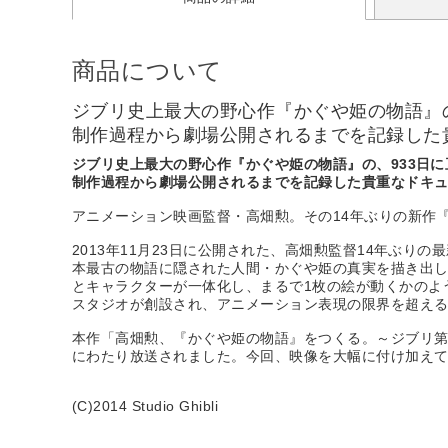
商品について
ジブリ史上最大の野心作『かぐや姫の物語』の
制作過程から劇場公開されるまでを記録した
ジブリ史上最大の野心作『かぐや姫の物語』の、933日に
制作過程から劇場公開されるまでを記録した貴重なドキ
アニメーション映画監督・高畑勲。その14年ぶりの新作
2013年11月23日に公開された、高畑勲監督14年ぶ
本最古の物語に隠された人間・かぐや姫の真実を描き出
とキャラクターが一体化し、まるで1枚の絵が動くかのよ
スタジオが創設され、アニメーション表現の限界を超え
本作「高畑勲、『かぐや姫の物語』をつくる。～ジブリ第7
にわたり放送されました。今回、映像を大幅に付け加えて
(C)2014 Studio Ghibli