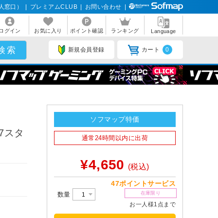
人窓口）
|
プレミアムCLUB
|
お問い合わせ
|
ログイン
お気に入り
ポイント確認
ランキング
Language
新規会員登録
カート
0
ソフマップ特価
7スタ
通常24時間以内に出荷
¥4,650
(税込)
47ポイントサービス
在庫限り
数量
お一人様1点まで