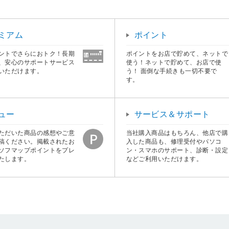
ミアム
ポイント
ントでさらにおトク！長期
ポイントをお店で貯めて、ネットで
、安心のサポートサービス
使う！ネットで貯めて、お店で使
いただけます。
う！ 面倒な手続きも一切不要で
す。
ュー
サービス＆サポート
ただいた商品の感想やご意
当社購入商品はもちろん、他店で購
稿ください。掲載されたお
入した商品も、修理受付やパソコ
ソフマップポイントをプレ
ン・スマホのサポート、診断・設定
たします。
などご利用いただけます。