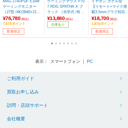
MAG 274UPDF E16M
ゲーミングマウス P70
イヤホン カナル型
ゲーミングモニター
7 ROG SPATHA X ブ
【リモート+マイク搭
［27型 /4K(3840×216
ラック ［光学式 /有線
載3.5mmプラグ対応
0） /ワイド］
／無線(ワイヤレス) /12
ーブル RMCE-UNIケ
¥76,780
¥13,860
¥18,700
(税込)
(税込)
(税込)
ボタン /Bluetooth・US
ブル】 AONIC215 ホ
7,678ポイント
1,870ポイント
在庫あり
B］
ワイト SE215DYWH
数量限定
数量限定
UNI-A ［φ3.5mm ミ
プラグ］ 【sof001】
表示： スマートフォン ｜
PC
ご利用ガイド
買取お申し込み
訪問・店頭サポート
会社概要